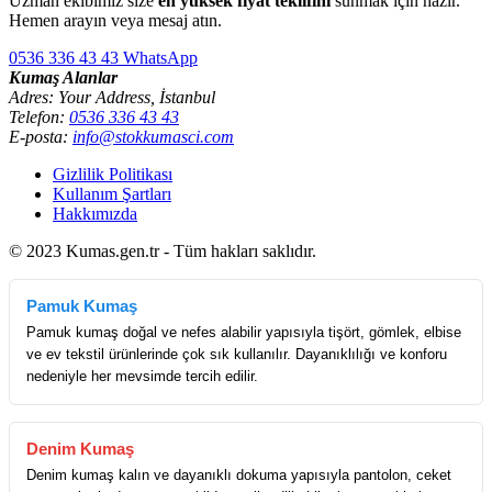
Uzman ekibimiz size
en yüksek fiyat teklifini
sunmak için hazır.
Hemen arayın veya mesaj atın.
0536 336 43 43
WhatsApp
Kumaş Alanlar
Adres: Your Address, İstanbul
Telefon:
0536 336 43 43
E-posta:
info@stokkumasci.com
Gizlilik Politikası
Kullanım Şartları
Hakkımızda
© 2023 Kumas.gen.tr - Tüm hakları saklıdır.
Pamuk Kumaş
Pamuk kumaş doğal ve nefes alabilir yapısıyla tişört, gömlek, elbise
ve ev tekstil ürünlerinde çok sık kullanılır. Dayanıklılığı ve konforu
nedeniyle her mevsimde tercih edilir.
Denim Kumaş
Denim kumaş kalın ve dayanıklı dokuma yapısıyla pantolon, ceket