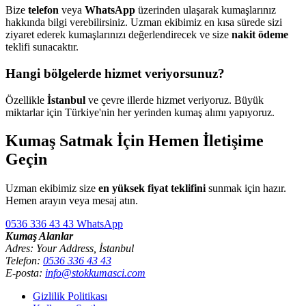
Bize
telefon
veya
WhatsApp
üzerinden ulaşarak kumaşlarınız
hakkında bilgi verebilirsiniz. Uzman ekibimiz en kısa sürede sizi
ziyaret ederek kumaşlarınızı değerlendirecek ve size
nakit ödeme
teklifi sunacaktır.
Hangi bölgelerde hizmet veriyorsunuz?
Özellikle
İstanbul
ve çevre illerde hizmet veriyoruz. Büyük
miktarlar için Türkiye'nin her yerinden kumaş alımı yapıyoruz.
Kumaş Satmak İçin Hemen İletişime
Geçin
Uzman ekibimiz size
en yüksek fiyat teklifini
sunmak için hazır.
Hemen arayın veya mesaj atın.
0536 336 43 43
WhatsApp
Kumaş Alanlar
Adres: Your Address, İstanbul
Telefon:
0536 336 43 43
E-posta:
info@stokkumasci.com
Gizlilik Politikası