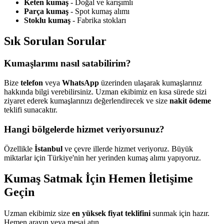
Keten kumaş
- Doğal ve karışımlı
Parça kumaş
- Spot kumaş alımı
Stoklu kumaş
- Fabrika stokları
Sık Sorulan Sorular
Kumaşlarımı nasıl satabilirim?
Bize
telefon
veya
WhatsApp
üzerinden ulaşarak kumaşlarınız
hakkında bilgi verebilirsiniz. Uzman ekibimiz en kısa sürede sizi
ziyaret ederek kumaşlarınızı değerlendirecek ve size
nakit ödeme
teklifi sunacaktır.
Hangi bölgelerde hizmet veriyorsunuz?
Özellikle
İstanbul
ve çevre illerde hizmet veriyoruz. Büyük
miktarlar için Türkiye'nin her yerinden kumaş alımı yapıyoruz.
Kumaş Satmak İçin Hemen İletişime
Geçin
Uzman ekibimiz size
en yüksek fiyat teklifini
sunmak için hazır.
Hemen arayın veya mesaj atın.