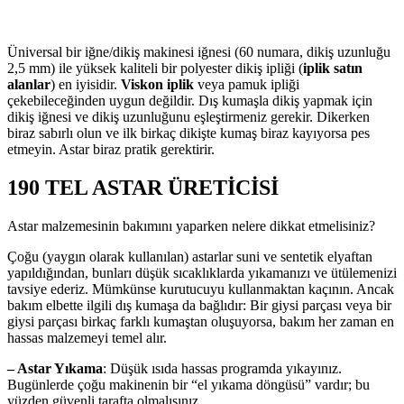
Üniversal bir iğne/dikiş makinesi iğnesi (60 numara, dikiş uzunluğu
2,5 mm) ile yüksek kaliteli bir polyester dikiş ipliği (
iplik satın
alanlar
) en iyisidir.
Viskon iplik
veya pamuk ipliği
çekebileceğinden uygun değildir. Dış kumaşla dikiş yapmak için
dikiş iğnesi ve dikiş uzunluğunu eşleştirmeniz gerekir. Dikerken
biraz sabırlı olun ve ilk birkaç dikişte kumaş biraz kayıyorsa pes
etmeyin. Astar biraz pratik gerektirir.
190 TEL ASTAR ÜRETİCİSİ
Astar malzemesinin bakımını yaparken nelere dikkat etmelisiniz?
Çoğu (yaygın olarak kullanılan) astarlar suni ve sentetik elyaftan
yapıldığından, bunları düşük sıcaklıklarda yıkamanızı ve ütülemenizi
tavsiye ederiz. Mümkünse kurutucuyu kullanmaktan kaçının. Ancak
bakım elbette ilgili dış kumaşa da bağlıdır: Bir giysi parçası veya bir
giysi parçası birkaç farklı kumaştan oluşuyorsa, bakım her zaman en
hassas malzemeyi temel alır.
– Astar Yıkama
: Düşük ısıda hassas programda yıkayınız.
Bugünlerde çoğu makinenin bir “el yıkama döngüsü” vardır; bu
yüzden güvenli tarafta olmalısınız.