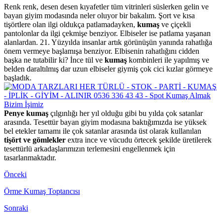
Renk renk, desen desen kıyafetler tüm vitrinleri süslerken gelin ve
bayan giyim modasında neler oluyor bir bakalım. Şort ve kısa
tişörtlere olan ilgi oldukça patlamadayken,
kumaş
ve çiçekli
pantolonlar da ilgi çekmişe benziyor. Elbiseler ise patlama yaşanan
alanlardan. 21. Yüzyılda insanlar artık görünüşün yanında rahatlığa
önem vermeye başlamışa benziyor. Elbisenin rahatlığını cidden
başka ne tutabilir ki? İnce tül ve
kumaş
kombinleri ile yapılmış ve
belden daraltılmış dar uzun elbiseler giymiş çok cici kızlar görmeye
başladık.
Penye kumaş
çılgınlığı her yıl olduğu gibi bu yılda çok satanlar
arasında. Tesettür bayan giyim modasına baktığımızda ise yüksek
bel etekler tamamı ile çok satanlar arasında üst olarak kullanılan
tişört ve gömlekler
extra ince ve vücudu örtecek şekilde üretilerek
tesettürlü arkadaşlarımızın terlemesini engellenmek için
tasarlanmaktadır.
Önceki
Örme Kumaş Toptancısı
Sonraki