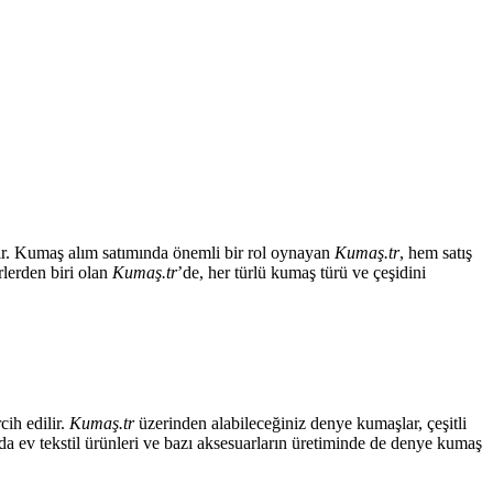
dir. Kumaş alım satımında önemli bir rol oynayan
Kumaş.tr
, hem satış
rlerden biri olan
Kumaş.tr
’de, her türlü kumaş türü ve çeşidini
cih edilir.
Kumaş.tr
üzerinden alabileceğiniz denye kumaşlar, çeşitli
da ev tekstil ürünleri ve bazı aksesuarların üretiminde de denye kumaş