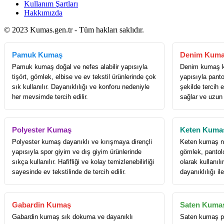
Kullanım Şartları
Hakkımızda
© 2023 Kumas.gen.tr - Tüm hakları saklıdır.
Pamuk Kumaş
Denim Kum
Pamuk kumaş doğal ve nefes alabilir yapısıyla
Denim kumaş k
tişört, gömlek, elbise ve ev tekstil ürünlerinde çok
yapısıyla panto
sık kullanılır. Dayanıklılığı ve konforu nedeniyle
şekilde tercih e
her mevsimde tercih edilir.
sağlar ve uzun
Polyester Kumaş
Keten Kuma
Polyester kumaş dayanıklı ve kırışmaya dirençli
Keten kumaş nef
yapısıyla spor giyim ve dış giyim ürünlerinde
gömlek, pantol
sıkça kullanılır. Hafifliği ve kolay temizlenebilirliği
olarak kullanıl
sayesinde ev tekstilinde de tercih edilir.
dayanıklılığı il
Gabardin Kumaş
Saten Kuma
Gabardin kumaş sık dokuma ve dayanıklı
Saten kumaş pa