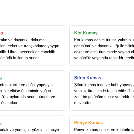
aş
Kot Kumaş
alın ve dayanıklı dokuma
Kot kumaş denim türüne yakın olu
lon, ceket ve trençkotlarda yaygın
görünümü ve dayanıklılığı ile bilini
dilir. Likralı seçenekleri esneklik
ceket ve etek üretiminde yaygın ola
 ömürlü kullanım sunar.
ve günlük yaşamda rahat bir tercih
ş
Şifon Kumaş
es alabilir ve doğal yapısıyla
Şifon kumaş ince ve hafif yapısıyl
on ve elbise üretiminde yoğun
ve bluz üretiminde tercih edilir. T
ır. Yaz aylarında serin tutması ve
zarif bir görünüm sunar ve farklı r
e öne çıkar.
mevcuttur.
ş
Penye Kumaş
rlak ve yumuşak yüzeyi ile abiye
Penye kumaş esnek ve konforlu yap