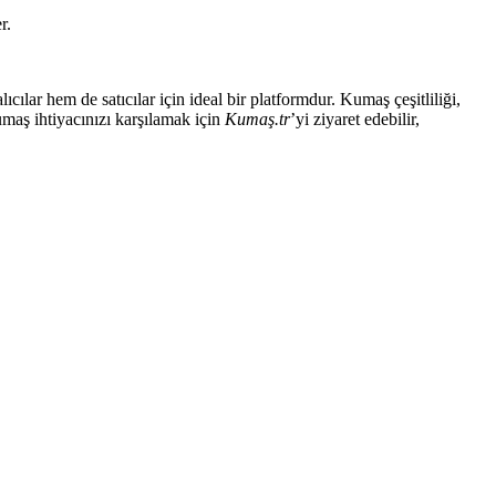
r.
lıcılar hem de satıcılar için ideal bir platformdur. Kumaş çeşitliliği,
umaş ihtiyacınızı karşılamak için
Kumaş.tr
’yi ziyaret edebilir,