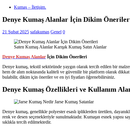
Kumaş – İletişim.
Denye Kumaş Alanlar İçin Dikim Öneriler
21 Şubat 2025
safakumas
Genel
0
Saten Kumaş Alanlar Karışık Kumaş Satın Alanlar
Denye Kumaş Alanlar
İçin Dikim Önerileri
Denye kumaş, tekstil sektöründe yaygın olarak tercih edilen bir malz
hem de alım noktasında kaliteli ve güvenilir bir platform olarak dikka
bulabilir, dikim için öneriler ve en iyi fiyatları öğrenebilirsiniz.
Denye Kumaş Özellikleri ve Kullanım Alan
Denye kumaş, genellikle polyester esaslı ipliklerden üretilen, dayanıkl
renk ve desen seçenekleriyle sunulmaktadır. Kumaşın esnek yapısı sayes
sıklıkla tercih edilmektedir.