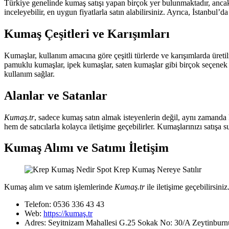
Türkiye genelinde kumaş satışı yapan birçok yer bulunmaktadır, anc
inceleyebilir, en uygun fiyatlarla satın alabilirsiniz. Ayrıca, İstanbul’d
Kumaş Çeşitleri ve Karışımları
Kumaşlar, kullanım amacına göre çeşitli türlerde ve karışımlarda üreti
pamuklu kumaşlar, ipek kumaşlar, saten kumaşlar gibi birçok seçenek me
kullanım sağlar.
Alanlar ve Satanlar
Kumaş.tr
, sadece kumaş satın almak isteyenlerin değil, aynı zamanda k
hem de satıcılarla kolayca iletişime geçebilirler. Kumaşlarınızı satışa
Kumaş Alımı ve Satımı İletişim
Kumaş alım ve satım işlemlerinde
Kumaş.tr
ile iletişime geçebilirsiniz
Telefon: 0536 336 43 43
Web:
https://kumaş.tr
Adres: Seyitnizam Mahallesi G.25 Sokak No: 30/A Zeytinburnu