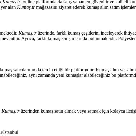
ak
Kumaş.tr
, online platformda da satış yapan en güvenilir ve kaliteli kum
a yer alan
Kumaş.tr
mağazasını ziyaret ederek kumaş alım satım işlemlerini
lmektedir.
Kumaş.tr
üzerinde, farklı kumaş çeşitlerini inceleyerek ihtiya
vcuttur. Ayrıca, farklı kumaş karışımları da bulunmaktadır. Polyester ve
umaş satıcılarının da tercih ettiği bir platformdur. Kumaş alım ve satım
 sunabileceğiniz, aynı zamanda yeni kumaşlar alabileceğiniz bu platformda
.
Kumaş.tr
üzerinden kumaş satın almak veya satmak için kolayca iletişim ku
/İstanbul