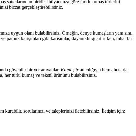
aş satıcılarından biridir. İhtiyacınıza göre farklı kumaş türlerini
zi bizzat gerçekleştirebilirsiniz.
cınıza uygun olanı bulabilirsiniz. Örneğin, denye kumaşların yanı sıra,
 pamuk karışımları gibi karışımlar, dayanıklılığı artırırken, rahat bir
ında güvenilir bir yer arayanlar,
Kumaş.tr
aracılığıyla hem alıcılarla
, her türlü kumaş ve tekstil ürününü bulabilirsiniz.
rabilir, sorularınızı ve taleplerinizi iletebilirsiniz. İletişim için: