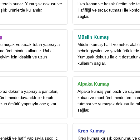
ir tercih sunar. Yumuşak dokusu ve
lüks kaban ve kazak üretiminde terc
ışlık ürünlerde kullanılır.
Hafifliği ve sıcak tutması ile konfo
sağlar.
ş
Müslin Kumaş
umuşak ve sıcak tutan yapısıyla
Müslin kumaş hafif ve nefes alabili
a üretiminde kullanılır. Rahat
bebek giysileri ve yazlık ürünlerde t
iyim için idealdir ve uzun
Yumuşak dokusu ile cilt dostudur 
kullanım sağlar.
Alpaka Kumaş
praz dokuma yapısıyla pantolon,
Alpaka kumaş yün bazlı ve dayanık
retiminde dayanıklı bir tercih
kaban ve mont üretiminde tercih ed
uzun ömürlü yapısıyla öne çıkar.
tutması ve yumuşak dokusu ile ra
sağlar.
Krep Kumaş
nekli ve hafif yapısıyla spor, iç
Krep kumaş kırışık görünümü ve 