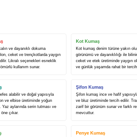
aş
Kot Kumaş
alın ve dayanıklı dokuma
Kot kumaş denim türüne yakın olu
lon, ceket ve trençkotlarda yaygın
görünümü ve dayanıklılığı ile bilini
dilir. Likralı seçenekleri esneklik
ceket ve etek üretiminde yaygın ola
 ömürlü kullanım sunar.
ve günlük yaşamda rahat bir tercih
ş
Şifon Kumaş
es alabilir ve doğal yapısıyla
Şifon kumaş ince ve hafif yapısıyl
on ve elbise üretiminde yoğun
ve bluz üretiminde tercih edilir. T
ır. Yaz aylarında serin tutması ve
zarif bir görünüm sunar ve farklı r
e öne çıkar.
mevcuttur.
ş
Penye Kumaş