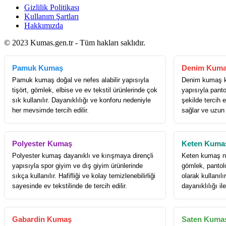
Gizlilik Politikası
Kullanım Şartları
Hakkımızda
© 2023 Kumas.gen.tr - Tüm hakları saklıdır.
Pamuk Kumaş
Denim Kum
Pamuk kumaş doğal ve nefes alabilir yapısıyla
Denim kumaş k
tişört, gömlek, elbise ve ev tekstil ürünlerinde çok
yapısıyla panto
sık kullanılır. Dayanıklılığı ve konforu nedeniyle
şekilde tercih e
her mevsimde tercih edilir.
sağlar ve uzun
Polyester Kumaş
Keten Kuma
Polyester kumaş dayanıklı ve kırışmaya dirençli
Keten kumaş nef
yapısıyla spor giyim ve dış giyim ürünlerinde
gömlek, pantol
sıkça kullanılır. Hafifliği ve kolay temizlenebilirliği
olarak kullanıl
sayesinde ev tekstilinde de tercih edilir.
dayanıklılığı il
Gabardin Kumaş
Saten Kuma