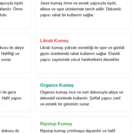
ısıyla tişört
Jarse kumaş örme ve esnek yapısıyla tişört,
llanılır. Örme
elbise ve spor ürünlerinde tercih edilir. Dökümlü
ıdır.
yapısı rahat bir kullanım sağlar.
Likralı Kumaş
usu ile abiye
Likralı kumaş yüksek esnekliği ile spor ve günlük
 Hafifliği ve
giyim ürünlerinde rahat kullanım sağlar. Elastik
h sunar.
yapısı sayesinde vücut hareketlerini destekler.
Organze Kumaş
i ile gece
Organze kumaş ince ve sert dokusuyla abiye ve
. Hafif yapısı
dekoratif ürünlerde kullanılır. Şeffaf yapısı zarif
.
ve estetik bir görünüm sunar.
Ripstop Kumaş
 dokusu ile
Ripstop kumaş yırtılmaya dayanıklı ve hafif