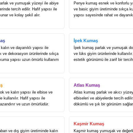
rlak ve yumuşak yüzeyi ile abiye
Penye kumaş esnek ve konforlu yap
rinde tercih edilir. Hafif yapısı ile
ve basic giyim üretiminde sıkça ku
sunar ve kolay şekil alır.
yapısı sayesinde rahat ve dayanıkl
aş
İpek Kumaş
alın ve dayanıklı yapısı ile
İpek kumaş parlak ve yumuşak dok
ı ve dekorasyon ürünlerinde sıkça
ve lüks giyim ürünlerinde kullanılır.
Dokuma yapısı uzun ömürlü kullanım
estetik görünümü ile zarif bir terci
ş
Atlas Kumaş
k ve kalın yapısı ile elbise ve
Atlas kumaş parlak ve akıcı yüzey
 kullanılır. Hafif yapısı ile
elbiseleri ve abiyelerde tercih edilir
kazandırır ve uzun ömürlüdür.
dökümlü ve şık bir görünüm sağlar
Kaşmir Kumaş
an ve dış giyim üretiminde kalın
Kaşmir kumaş yumuşak ve değerli