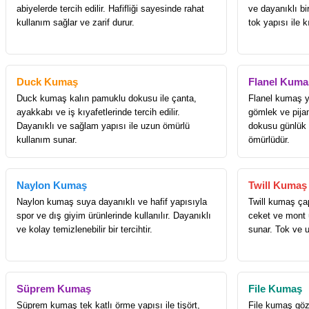
abiyelerde tercih edilir. Hafifliği sayesinde rahat
ve dayanıklı b
kullanım sağlar ve zarif durur.
tok yapısı ile k
Duck Kumaş
Flanel Kuma
Duck kumaş kalın pamuklu dokusu ile çanta,
Flanel kumaş y
ayakkabı ve iş kıyafetlerinde tercih edilir.
gömlek ve pijam
Dayanıklı ve sağlam yapısı ile uzun ömürlü
dokusu günlük g
kullanım sunar.
ömürlüdür.
Naylon Kumaş
Twill Kumaş
Naylon kumaş suya dayanıklı ve hafif yapısıyla
Twill kumaş ça
spor ve dış giyim ürünlerinde kullanılır. Dayanıklı
ceket ve mont ü
ve kolay temizlenebilir bir tercihtir.
sunar. Tok ve 
Süprem Kumaş
File Kumaş
Süprem kumaş tek katlı örme yapısı ile tişört,
File kumaş göze