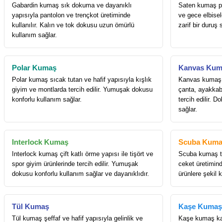
Gabardin kumaş sık dokuma ve dayanıklı
Saten kumaş pa
yapısıyla pantolon ve trençkot üretiminde
ve gece elbisele
kullanılır. Kalın ve tok dokusu uzun ömürlü
zarif bir duruş 
kullanım sağlar.
Polar Kumaş
Kanvas Kum
Polar kumaş sıcak tutan ve hafif yapısıyla kışlık
Kanvas kumaş k
giyim ve montlarda tercih edilir. Yumuşak dokusu
çanta, ayakkab
konforlu kullanım sağlar.
tercih edilir. 
sağlar.
Interlock Kumaş
Scuba Kuma
Interlock kumaş çift katlı örme yapısı ile tişört ve
Scuba kumaş to
spor giyim ürünlerinde tercih edilir. Yumuşak
ceket üretiminde
dokusu konforlu kullanım sağlar ve dayanıklıdır.
ürünlere şekil 
Tül Kumaş
Kaşe Kumaş
Tül kumaş şeffaf ve hafif yapısıyla gelinlik ve
Kaşe kumaş kab