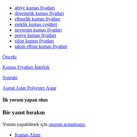
abiye kumaş fiyatları
döşemelik kumaş fiyatları
elbiselik kumaş fiyatları
eteklik kumaş çeşitleri
nevresim kumaş fiyatları
penye kumaş fiyatları
şifon kumaş fiyatları
takım elbise kumaş fiyatları
Önceki
Kumaş Fiyatları İnterlok
Sonraki
Asetat Astar Polyester Astar
İlk yorum yapan olun
Bir yanıt bırakın
Yorum yapabilmek için
oturum açmalısınız
.
Kumaş Alımı