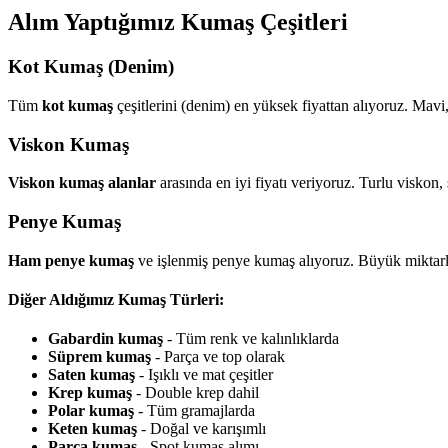
Alım Yaptığımız Kumaş Çeşitleri
Kot Kumaş (Denim)
Tüm
kot kumaş
çeşitlerini (denim) en yüksek fiyattan alıyoruz. Mavi
Viskon Kumaş
Viskon kumaş alanlar
arasında en iyi fiyatı veriyoruz. Turlu viskon,
Penye Kumaş
Ham penye kumaş
ve işlenmiş penye kumaş alıyoruz. Büyük miktarl
Diğer Aldığımız Kumaş Türleri:
Gabardin kumaş
- Tüm renk ve kalınlıklarda
Süprem kumaş
- Parça ve top olarak
Saten kumaş
- Işıklı ve mat çeşitler
Krep kumaş
- Double krep dahil
Polar kumaş
- Tüm gramajlarda
Keten kumaş
- Doğal ve karışımlı
Parça kumaş
- Spot kumaş alımı