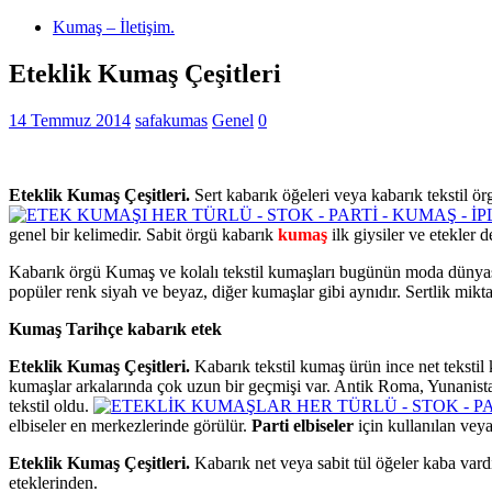
Kumaş – İletişim.
Eteklik Kumaş Çeşitleri
14 Temmuz 2014
safakumas
Genel
0
Eteklik Kumaş Çeşitleri.
Sert kabarık öğeleri veya kabarık tekstil ö
genel bir kelimedir. Sabit örgü kabarık
kumaş
ilk giysiler ve etekler d
Kabarık örgü Kumaş ve kolalı tekstil kumaşları bugünün moda dünyasın
popüler renk siyah ve beyaz, diğer kumaşlar gibi aynıdır. Sertlik miktar
Kumaş Tarihçe kabarık etek
Eteklik Kumaş Çeşitleri.
Kabarık tekstil kumaş ürün ince net tekstil 
kumaşlar arkalarında çok uzun bir geçmişi var. Antik Roma, Yunanistan
tekstil oldu.
elbiseler en merkezlerinde görülür.
Parti elbiseler
için kullanılan veya
Eteklik Kumaş Çeşitleri.
Kabarık net veya sabit tül öğeler kaba vardı
eteklerinden.