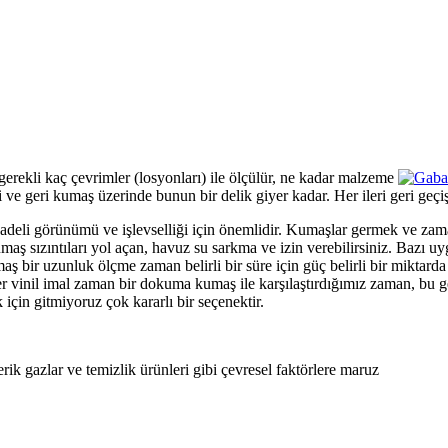
rekli kaç çevrimler (losyonları) ile ölçülür, ne kadar malzeme
ri ve geri kumaş üzerinde bunun bir delik giyer kadar. Her ileri geri geçi
vadeli görünümü ve işlevselliği için önemlidir. Kumaşlar germek ve za
aş sızıntıları yol açan, havuz su sarkma ve izin verebilirsiniz. Bazı uy
ş bir uzunluk ölçme zaman belirli bir süre için güç belirli bir miktarda u
r vinil imal zaman bir dokuma kumaş ile karşılaştırdığımız zaman, bu ge
çin gitmiyoruz çok kararlı bir seçenektir.
k gazlar ve temizlik ürünleri gibi çevresel faktörlere maruz