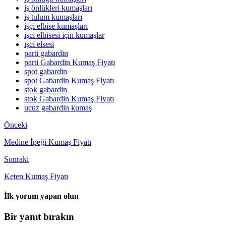
iş önlükleri kumaşları
iş tulum kumaşları
işçi elbise kumaşları
işci elbisesi için kumaşlar
işci elsesi
parti gabardin
parti Gabardin Kumaş Fiyatı
spot gabardin
spot Gabardin Kumaş Fiyatı
stok gabardin
stok Gabardin Kumaş Fiyatı
ucuz gabardin kumaş
Önceki
Medine İpeği Kumaş Fiyatı
Sonraki
Keten Kumaş Fiyatı
İlk yorum yapan olun
Bir yanıt bırakın