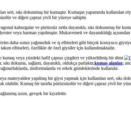
lan sert, sıkı dokunmuş bir kumaştır. Kumaşın yapımında kullanılan el
üzdür ve diğeri çapraz yivli bir yüzeye sahiptir.
agonal kaburgalar ve pürüzsüz sırtla dayanıklı, sıkı dokunmuş bir kumaşt
ter veya harman yapılmıştır. Mukavemeti ve dayanıklılığı açısından 
erim daha sonra yağmurluk ve iş elbiseleri gibi birçok koruyucu giysiy
ım elbiseleri, özellikle de özel giysiler için kullanılmaktadır.
kumaş veya yüzdeki hafif çapraz çizgileri ve yükseltilmiş bir dimi
r, sıkı dokuma, sağlam, dayanıklı, oldukça parlaktır,
kumaş alanlar
,
anc
yağmurluklarda, üniformalarda ve erkek gömleklerinde kullanılır.
eya materyalden yapılmış bir giysi yapmak için kullanılan sert, sıkı d
k olabilir. Kumaş bir tarafta pürüzsüzdür ve diğeri çapraz yivli bir yüze
ağlanmış uzun, gevşek bir kıyafettir.