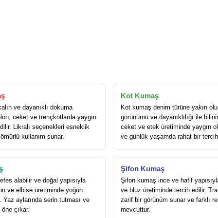
aş
Kot Kumaş
alın ve dayanıklı dokuma
Kot kumaş denim türüne yakın olu
lon, ceket ve trençkotlarda yaygın
görünümü ve dayanıklılığı ile bilini
dilir. Likralı seçenekleri esneklik
ceket ve etek üretiminde yaygın ola
 ömürlü kullanım sunar.
ve günlük yaşamda rahat bir tercih
ş
Şifon Kumaş
es alabilir ve doğal yapısıyla
Şifon kumaş ince ve hafif yapısıyl
on ve elbise üretiminde yoğun
ve bluz üretiminde tercih edilir. T
ır. Yaz aylarında serin tutması ve
zarif bir görünüm sunar ve farklı r
e öne çıkar.
mevcuttur.