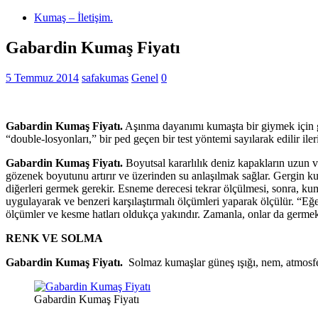
Kumaş – İletişim.
Gabardin Kumaş Fiyatı
5 Temmuz 2014
safakumas
Genel
0
Gabardin Kumaş Fiyatı.
Aşınma dayanımı kumaşta bir giymek için ge
“double-losyonları,” bir ped geçen bir test yöntemi sayılarak edilir ile
Gabardin Kumaş Fiyatı.
Boyutsal kararlılık deniz kapakların uzun 
gözenek boyutunu artırır ve üzerinden su anlaşılmak sağlar. Gergin kum
diğerleri germek gerekir. Esneme derecesi tekrar ölçülmesi, sonra, kuma
uygulayarak ve benzeri karşılaştırmalı ölçümleri yaparak ölçülür. “Eğe
ölçümler ve kesme hatları oldukça yakındır. Zamanla, onlar da germek i
RENK VE SOLMA
Gabardin Kumaş Fiyatı.
Solmaz kumaşlar güneş ışığı, nem, atmosferi
Gabardin Kumaş Fiyatı