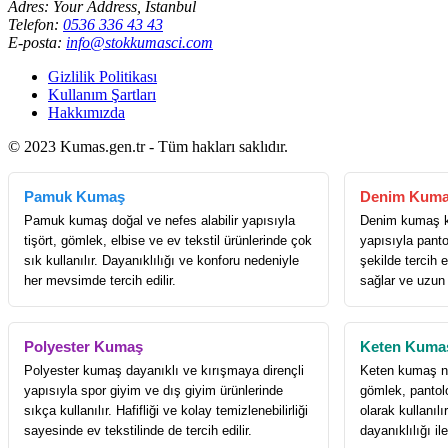
Adres: Your Address, İstanbul
Telefon:
0536 336 43 43
E-posta:
info@stokkumasci.com
Gizlilik Politikası
Kullanım Şartları
Hakkımızda
© 2023 Kumas.gen.tr - Tüm hakları saklıdır.
Pamuk Kumaş
Denim Kum
Pamuk kumaş doğal ve nefes alabilir yapısıyla
Denim kumaş k
tişört, gömlek, elbise ve ev tekstil ürünlerinde çok
yapısıyla panto
sık kullanılır. Dayanıklılığı ve konforu nedeniyle
şekilde tercih e
her mevsimde tercih edilir.
sağlar ve uzun
Polyester Kumaş
Keten Kuma
Polyester kumaş dayanıklı ve kırışmaya dirençli
Keten kumaş nef
yapısıyla spor giyim ve dış giyim ürünlerinde
gömlek, pantol
sıkça kullanılır. Hafifliği ve kolay temizlenebilirliği
olarak kullanıl
sayesinde ev tekstilinde de tercih edilir.
dayanıklılığı il