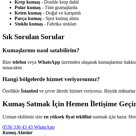
Krep kumaş
- Double krep dahil
Polar kumaş
- Tüm gramajlarda
Keten kumaş
- Doğal ve karışımlı
Parça kumaş
- Spot kumaş alımı
Stoklu kumaş
- Fabrika stokları
Sık Sorulan Sorular
Kumaşlarımı nasıl satabilirim?
Bize
telefon
veya
WhatsApp
üzerinden ulaşarak kumaşlarınız hakkınd
sunacaktır.
Hangi bölgelerde hizmet veriyorsunuz?
Özellikle
İstanbul
ve çevre illerde hizmet veriyoruz. Büyük miktarlar
Kumaş Satmak İçin Hemen İletişime Geçi
Uzman ekibimiz size
en yüksek fiyat teklifini
sunmak için hazır. Hem
0536 336 43 43
WhatsApp
Kumaş Alanlar