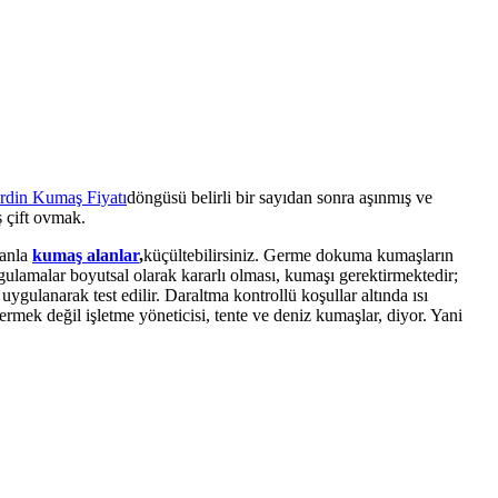
döngüsü belirli bir sayıdan sonra aşınmış ve
ş çift ovmak.
manla
kumaş alanlar
,
küçültebilirsiniz. Germe dokuma kumaşların
gulamalar boyutsal olarak kararlı olması, kumaşı gerektirmektedir;
ygulanarak test edilir. Daraltma kontrollü koşullar altında ısı
rmek değil işletme yöneticisi, tente ve deniz kumaşlar, diyor. Yani