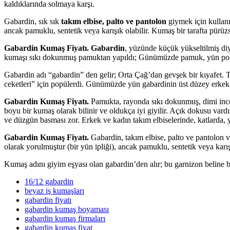
kaldıklarında solmaya karşı.
Gabardin, sık sık
takım elbise, palto ve pantolon
giymek için kullanı
ancak pamuklu, sentetik veya karışık olabilir. Kumaş bir tarafta pürüzs
Gabardin Kumaş Fiyatı. Gabardin
, yüzünde küçük yükseltilmiş diy
kumaşı sıkı dokunmuş pamuktan yapıldı; Günümüzde pamuk, yün polyes
Gabardin adı “gabardin” den gelir; Orta Çağ’dan gevşek bir kıyafet. T
ceketleri” için popülerdi. Günümüzde yün gabardinin üst düzey erkek tak
Gabardin Kumaş Fiyatı.
Pamukta, rayonda sıkı dokunmuş, dimi ince 
boyu bir kumaş olarak bilinir ve oldukça iyi giyilir. Açık dokusu vardı
ve düzgün basması zor. Erkek ve kadın takım elbiselerinde, katlarda, 
Gabardin Kumaş Fiyatı.
Gabardin, takım elbise, palto ve pantolon v
olarak yorulmuştur (bir yün ipliği), ancak pamuklu, sentetik veya karışı
Kumaş adını giyim eşyası olan gabardin’den alır; bu garnizon beline b
16/12 gabardin
beyaz iş kumaşları
gabardin fiyatı
gabardin kumaş boyaması
gabardin kumaş firmaları
gabardin kumaş fiyat