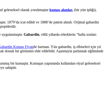
yaf geleneksel olarak yorulmuştur
kumaş alanlar
,
(bir yün ipliği),
ır. 1879’da icat edildi ve 1888’de patent alındı. Orijinal gabardin
popülerdir.
e uygulanmıştır.
Gabardin
, ellili yıllarda erkeklerin “hafta sonları
ile harman. Yün gabardin, iş elbiseleri için yıl
ak donuk bir görünüm elde edilebilir. Aşınmayla parlamak eğiliminde
okunmuş bir kumaştır. Kumaşın yapımında kullanılan elyaf geleneksel
ye sahiptir.