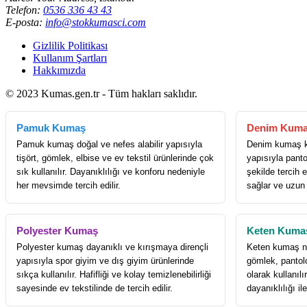
Telefon:
0536 336 43 43
E-posta:
info@stokkumasci.com
Gizlilik Politikası
Kullanım Şartları
Hakkımızda
© 2023 Kumas.gen.tr - Tüm hakları saklıdır.
Pamuk Kumaş
Denim Kum
Pamuk kumaş doğal ve nefes alabilir yapısıyla
Denim kumaş k
tişört, gömlek, elbise ve ev tekstil ürünlerinde çok
yapısıyla panto
sık kullanılır. Dayanıklılığı ve konforu nedeniyle
şekilde tercih e
her mevsimde tercih edilir.
sağlar ve uzun
Polyester Kumaş
Keten Kuma
Polyester kumaş dayanıklı ve kırışmaya dirençli
Keten kumaş nef
yapısıyla spor giyim ve dış giyim ürünlerinde
gömlek, pantol
sıkça kullanılır. Hafifliği ve kolay temizlenebilirliği
olarak kullanıl
sayesinde ev tekstilinde de tercih edilir.
dayanıklılığı il