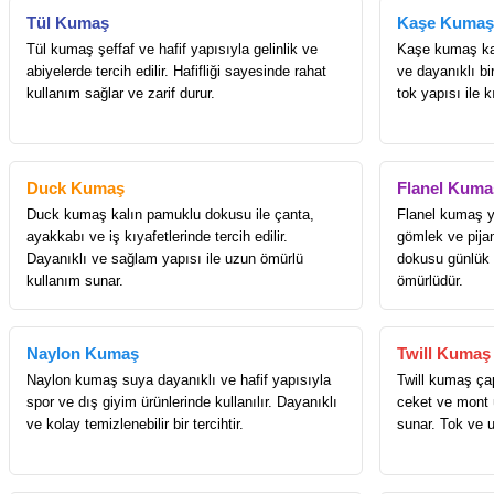
Tül Kumaş
Kaşe Kumaş
Tül kumaş şeffaf ve hafif yapısıyla gelinlik ve
Kaşe kumaş kab
abiyelerde tercih edilir. Hafifliği sayesinde rahat
ve dayanıklı b
kullanım sağlar ve zarif durur.
tok yapısı ile k
Duck Kumaş
Flanel Kuma
Duck kumaş kalın pamuklu dokusu ile çanta,
Flanel kumaş y
ayakkabı ve iş kıyafetlerinde tercih edilir.
gömlek ve pijam
Dayanıklı ve sağlam yapısı ile uzun ömürlü
dokusu günlük g
kullanım sunar.
ömürlüdür.
Naylon Kumaş
Twill Kumaş
Naylon kumaş suya dayanıklı ve hafif yapısıyla
Twill kumaş ça
spor ve dış giyim ürünlerinde kullanılır. Dayanıklı
ceket ve mont ü
ve kolay temizlenebilir bir tercihtir.
sunar. Tok ve 