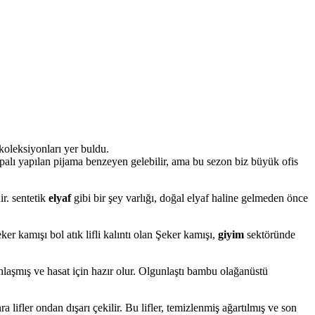
koleksiyonları yer buldu.
apalı yapılan pijama benzeyen gelebilir, ama bu sezon biz büyük ofis
r. sentetik
elyaf
gibi bir şey varlığı, doğal elyaf haline gelmeden önce
eker kamışı bol atık lifli kalıntı olan Şeker kamışı,
giyim
sektöründe
unlaşmış ve hasat için hazır olur. Olgunlaştı bambu olağanüstü
 lifler ondan dışarı çekilir. Bu lifler, temizlenmiş ağartılmış ve son