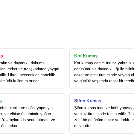
aş
Kot Kumaş
alın ve dayanıklı dokuma
Kot kumaş denim türüne yakın olu
lon, ceket ve trençkotlarda yaygın
görünümü ve dayanıklılığı ile bilini
dilir. Likralı seçenekleri esneklik
ceket ve etek üretiminde yaygın ola
 ömürlü kullanım sunar.
ve günlük yaşamda rahat bir tercih
ş
Şifon Kumaş
es alabilir ve doğal yapısıyla
Şifon kumaş ince ve hafif yapısıyl
on ve elbise üretiminde yoğun
ve bluz üretiminde tercih edilir. T
ır. Yaz aylarında serin tutması ve
zarif bir görünüm sunar ve farklı r
e öne çıkar.
mevcuttur.