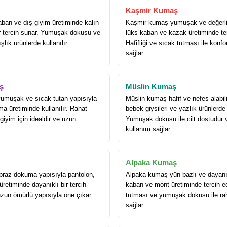
Kaşmir Kumaş
an ve dış giyim üretiminde kalın
Kaşmir kumaş yumuşak ve değerli
ir tercih sunar. Yumuşak dokusu ve
lüks kaban ve kazak üretiminde terc
ışlık ürünlerde kullanılır.
Hafifliği ve sıcak tutması ile konfo
sağlar.
ş
Müslin Kumaş
umuşak ve sıcak tutan yapısıyla
Müslin kumaş hafif ve nefes alabili
a üretiminde kullanılır. Rahat
bebek giysileri ve yazlık ürünlerde t
iyim için idealdir ve uzun
Yumuşak dokusu ile cilt dostudur 
kullanım sağlar.
Alpaka Kumaş
praz dokuma yapısıyla pantolon,
Alpaka kumaş yün bazlı ve dayanık
retiminde dayanıklı bir tercih
kaban ve mont üretiminde tercih ed
uzun ömürlü yapısıyla öne çıkar.
tutması ve yumuşak dokusu ile ra
sağlar.