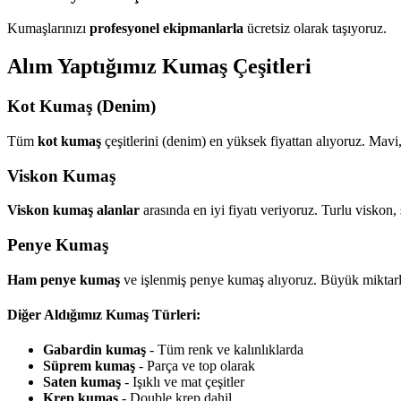
Kumaşlarınızı
profesyonel ekipmanlarla
ücretsiz olarak taşıyoruz.
Alım Yaptığımız Kumaş Çeşitleri
Kot Kumaş (Denim)
Tüm
kot kumaş
çeşitlerini (denim) en yüksek fiyattan alıyoruz. Mavi
Viskon Kumaş
Viskon kumaş alanlar
arasında en iyi fiyatı veriyoruz. Turlu viskon,
Penye Kumaş
Ham penye kumaş
ve işlenmiş penye kumaş alıyoruz. Büyük miktarl
Diğer Aldığımız Kumaş Türleri:
Gabardin kumaş
- Tüm renk ve kalınlıklarda
Süprem kumaş
- Parça ve top olarak
Saten kumaş
- Işıklı ve mat çeşitler
Krep kumaş
- Double krep dahil