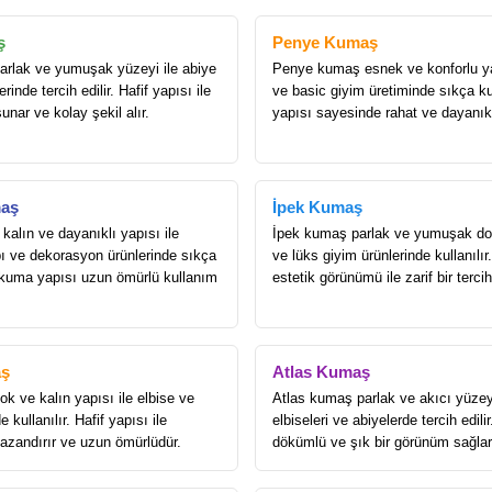
ş
Penye Kumaş
rlak ve yumuşak yüzeyi ile abiye
Penye kumaş esnek ve konforlu yap
rinde tercih edilir. Hafif yapısı ile
ve basic giyim üretiminde sıkça ku
sunar ve kolay şekil alır.
yapısı sayesinde rahat ve dayanıkl
aş
İpek Kumaş
alın ve dayanıklı yapısı ile
İpek kumaş parlak ve yumuşak dok
ı ve dekorasyon ürünlerinde sıkça
ve lüks giyim ürünlerinde kullanılır.
Dokuma yapısı uzun ömürlü kullanım
estetik görünümü ile zarif bir terci
ş
Atlas Kumaş
k ve kalın yapısı ile elbise ve
Atlas kumaş parlak ve akıcı yüzey
 kullanılır. Hafif yapısı ile
elbiseleri ve abiyelerde tercih edilir
kazandırır ve uzun ömürlüdür.
dökümlü ve şık bir görünüm sağlar