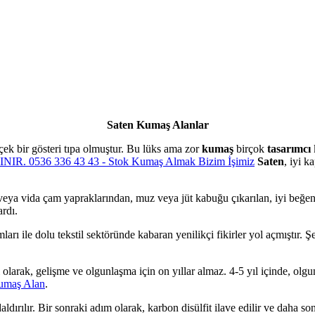
Saten Kumaş Alanlar
k bir gösteri tıpa olmuştur. Bu lüks ama zor
kumaş
birçok
tasarımcı
Saten
, iyi k
eya vida çam yapraklarından, muz veya jüt kabuğu çıkarılan, iyi beğeni
rdı.
mları ile dolu tekstil sektöründe kabaran yenilikçi fikirler yol açmıştır. Ş
 olarak, gelişme ve olgunlaşma için on yıllar almaz. 4-5 yıl içinde, olg
Kumaş Alan
.
rılır. Bir sonraki adım olarak, karbon disülfit ilave edilir ve daha sonra