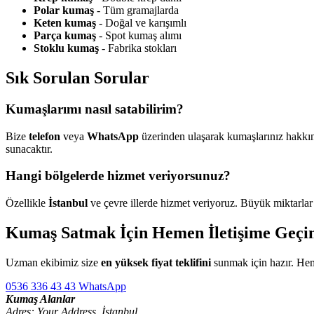
Polar kumaş
- Tüm gramajlarda
Keten kumaş
- Doğal ve karışımlı
Parça kumaş
- Spot kumaş alımı
Stoklu kumaş
- Fabrika stokları
Sık Sorulan Sorular
Kumaşlarımı nasıl satabilirim?
Bize
telefon
veya
WhatsApp
üzerinden ulaşarak kumaşlarınız hakkınd
sunacaktır.
Hangi bölgelerde hizmet veriyorsunuz?
Özellikle
İstanbul
ve çevre illerde hizmet veriyoruz. Büyük miktarlar
Kumaş Satmak İçin Hemen İletişime Geçi
Uzman ekibimiz size
en yüksek fiyat teklifini
sunmak için hazır. Hem
0536 336 43 43
WhatsApp
Kumaş Alanlar
Adres: Your Address, İstanbul