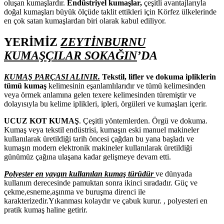
oluşan kumaşlardır.
Endüstriyel kumaşlar,
çeşitli avantajlarıyla
doğal kumaşları büyük ölçüde taklit ettikleri için Körfez ülkelerinde
en çok satan kumaşlardan biri olarak kabul ediliyor.
YERİMİZ
ZEYTİNBURNU
KUMAŞÇILAR SOKAĞIN
’DA
KUMAŞ PARÇASI ALINIR.
Tekstil, lifler ve dokuma ipliklerin
tümü kumaş
kelimesinin eşanlamlılarıdır ve tümü kelimesinden
veya örmek anlamına gelen texere kelimesinden türemiştir ve
dolayısıyla bu kelime iplikleri, ipleri, örgüleri ve kumaşları içerir.
UCUZ KOT KUMAŞ
. Çeşitli yöntemlerden. Örgü ve dokuma.
Kumaş veya tekstil endüstrisi, kumaşın eski manuel makineler
kullanılarak üretildiği tarih öncesi çağdan bu yana başladı ve
kumaşın modern elektronik makineler kullanılarak üretildiği
günümüz çağına ulaşana kadar gelişmeye devam etti.
Polyester en yaygın kullanılan kumaş türüdür
ve dünyada
kullanım derecesinde pamuktan sonra ikinci sıradadır. Güç ve
çekme,esneme,aşınma ve buruşma direnci ile
karakterizedir.Yıkanması kolaydır ve çabuk kurur. , polyesteri en
pratik kumaş haline getirir.