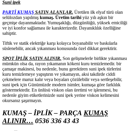
Suni ipek
PARTİ KUMAŞ
SATIN ALANLAR.
Üretilen ilk elyaf türü olan
selülozdan yapılmış
kumaş. Üretim tarihi
yüz yılı aşkın bir
geçmişe dayanmaktadır. Yumuşaklığı, düzgünlüğü, yüksek emiciliği
ve iyi konfor sağlaması ile karakterizedir. Dayanıklılık özelliğine
sahiptir.
Tiftik ve statik elektriğe karşı kolayca boyanabilir ve baskılarla
süslenebilir, ancak yıkanması konusunda özel dikkat gerektirir.
SPOT İPLİK SATIN ALINIR.
Son gelişmelerle birlikte yıkanması
mümkün olsa da, rayon yıkamanın kökeni kuru temizlemedir. bir
çamaşır makinesi, bu nedenle, bunu gerektiren suni ipek türlerini
kuru temizlemeye yapıştırın ve yıkamayın, aksi takdirde ciddi
çekmelere maruz kalır veya boyaları çözülebilir veya sertleşebilir,
suni ipek için Günümüzde modern isimler, kumaşa göre farklılık
göstermektedir. En ünlüsü viskon olan üretimi ve işlenmesi, bu
nedenle giyim etiketlerinizde suni ipek yerine viskon kelimesini
okursanız şaşırmayın.
KUMAŞ – İPLİK – PARÇA
KUMAŞ
ALINIR…
0536 336 43 43