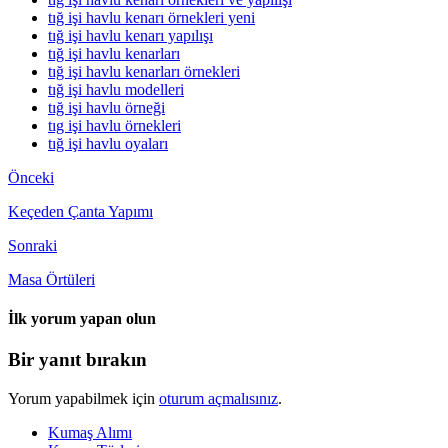
tığ işi havlu kenarı örnekleri yeni
tığ işi havlu kenarı yapılışı
tığ işi havlu kenarları
tığ işi havlu kenarları örnekleri
tığ işi havlu modelleri
tığ işi havlu örneği
tıg işi havlu örnekleri
tığ işi havlu oyaları
Önceki
Keçeden Çanta Yapımı
Sonraki
Masa Örtüleri
İlk yorum yapan olun
Bir yanıt bırakın
Yorum yapabilmek için
oturum açmalısınız
.
Kumaş Alımı