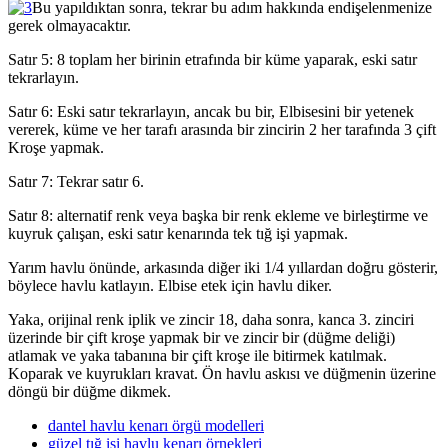
Bu yapıldıktan sonra, tekrar bu adım hakkında endişelenmenize
gerek olmayacaktır.
Satır 5: 8 toplam her birinin etrafında bir küme yaparak, eski satır
tekrarlayın.
Satır 6: Eski satır tekrarlayın, ancak bu bir, Elbisesini bir yetenek
vererek, küme ve her tarafı arasında bir zincirin 2 her tarafında 3 çift
Kroşe yapmak.
Satır 7: Tekrar satır 6.
Satır 8: alternatif renk veya başka bir renk ekleme ve birleştirme ve
kuyruk çalışan, eski satır kenarında tek tığ işi yapmak.
Yarım havlu önünde, arkasında diğer iki 1/4 yıllardan doğru gösterir,
böylece havlu katlayın. Elbise etek için havlu diker.
Yaka, orijinal renk iplik ve zincir 18, daha sonra, kanca 3. zinciri
üzerinde bir çift kroşe yapmak bir ve zincir bir (düğme deliği)
atlamak ve yaka tabanına bir çift kroşe ile bitirmek katılmak.
Koparak ve kuyrukları kravat. Ön havlu askısı ve düğmenin üzerine
döngü bir düğme dikmek.
dantel havlu kenarı örgü modelleri
güzel tığ işi havlu kenarı örnekleri