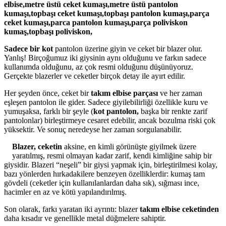
elbise,metre üstü ceket kumaşı,metre üstü pantolon
kumaşı,topbaşı ceket kumaşı,topbaşı pantolon kumaşı,parça
ceket kumaşı,parca pantolon kumaşı,parça poliviskon
kumaş,topbaşı poliviskon,
Sadece bir kot
pantolon üzerine giyin ve ceket bir blazer olur.
Yanlış! Birçoğumuz iki giysinin aynı olduğunu ve farkın sadece
kullanımda olduğunu, az çok resmi olduğunu düşünüyoruz.
Gerçekte blazerler ve ceketler birçok detay ile ayırt edilir.
Her şeyden önce, ceket bir
takım elbise parçası
ve her zaman
eşleşen pantolon ile gider. Sadece giyilebilirliği özellikle kuru ve
yumuşaksa, farklı bir şeyle (
kot pantolon,
başka bir renkte zarif
pantolonlar) birleştirmeye cesaret edebilir, ancak bozulma riski çok
yüksektir. Ve sonuç neredeyse her zaman sorgulanabilir.
Blazer, ceketin
aksine, en kimli görünüşte giyilmek üzere
yaratılmış, resmi olmayan kadar zarif, kendi kimliğine sahip bir
giysidir. Blazeri “neşeli” bir giysi yapmak için, birleştirilmesi kolay,
bazı yönlerden hırkadakilere benzeyen özelliklerdir: kumaş tam
gövdeli (ceketler için kullanılanlardan daha sık), sığması ince,
hacimler en az ve kötü yapılandırılmış.
Son olarak, farkı yaratan iki ayrıntı: blazer
takım elbise ceketinden
daha kısadır ve genellikle metal düğmelere sahiptir.