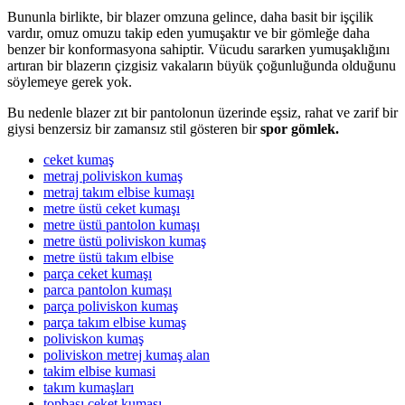
Bununla birlikte, bir blazer omzuna gelince, daha basit bir işçilik
vardır, omuz omuzu takip eden yumuşaktır ve bir gömleğe daha
benzer bir konformasyona sahiptir. Vücudu sararken yumuşaklığını
artıran bir blazerın çizgisiz vakaların büyük çoğunluğunda olduğunu
söylemeye gerek yok.
Bu nedenle blazer zıt bir pantolonun üzerinde eşsiz, rahat ve zarif bir
giysi benzersiz bir zamansız stil gösteren bir
spor gömlek.
ceket kumaş
metraj poliviskon kumaş
metraj takım elbise kumaşı
metre üstü ceket kumaşı
metre üstü pantolon kumaşı
metre üstü poliviskon kumaş
metre üstü takım elbise
parça ceket kumaşı
parca pantolon kumaşı
parça poliviskon kumaş
parça takım elbise kumaş
poliviskon kumaş
poliviskon metrej kumaş alan
takim elbise kumasi
takım kumaşları
topbaşı ceket kumaşı