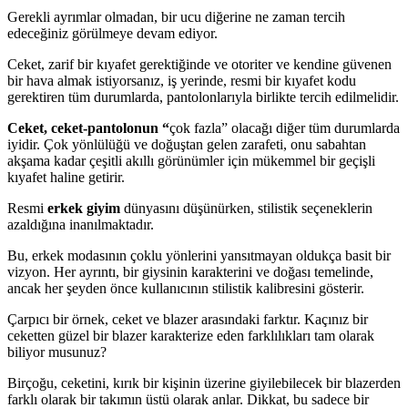
Gerekli ayrımlar olmadan, bir ucu diğerine ne zaman tercih
edeceğiniz görülmeye devam ediyor.
Ceket, zarif bir kıyafet gerektiğinde ve otoriter ve kendine güvenen
bir hava almak istiyorsanız, iş yerinde, resmi bir kıyafet kodu
gerektiren tüm durumlarda, pantolonlarıyla birlikte tercih edilmelidir.
Ceket, ceket-pantolonun “
çok fazla” olacağı diğer tüm durumlarda
iyidir. Çok yönlülüğü ve doğuştan gelen zarafeti, onu sabahtan
akşama kadar çeşitli akıllı görünümler için mükemmel bir geçişli
kıyafet haline getirir.
Resmi
erkek giyim
dünyasını düşünürken, stilistik seçeneklerin
azaldığına inanılmaktadır.
Bu, erkek modasının çoklu yönlerini yansıtmayan oldukça basit bir
vizyon. Her ayrıntı, bir giysinin karakterini ve doğası temelinde,
ancak her şeyden önce kullanıcının stilistik kalibresini gösterir.
Çarpıcı bir örnek, ceket ve blazer arasındaki farktır. Kaçınız bir
ceketten güzel bir blazer karakterize eden farklılıkları tam olarak
biliyor musunuz?
Birçoğu, ceketini, kırık bir kişinin üzerine giyilebilecek bir blazerden
farklı olarak bir takımın üstü olarak anlar. Dikkat, bu sadece bir