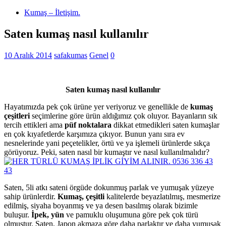
Kumaş – İletişim.
Saten kumaş nasıl kullanılır
10 Aralık 2014
safakumas
Genel
0
Saten kumaş nasıl kullanılır
Hayatımızda pek çok ürüne yer veriyoruz ve genellikle de
kumaş
çeşitleri
seçimlerine göre ürün aldığımız çok oluyor. Bayanların sık
tercih ettikleri ama
püf noktalara
dikkat etmedikleri saten kumaşlar
en çok kıyafetlerde karşımıza çıkıyor. Bunun yanı sıra ev
nesnelerinde yani peçetelikler, örtü ve ya işlemeli ürünlerde sıkça
görüyoruz. Peki, saten nasıl bir kumaştır ve nasıl kullanılmalıdır?
Saten, 5li atkı sateni örgüde dokunmuş parlak ve yumuşak yüzeye
sahip ürünlerdir.
Kumaş, çeşitli
kalitelerde beyazlatılmış, mesmerize
edilmiş, siyaha boyanmış ve ya desen basılmış olarak bizimle
buluşur.
İpek, yün
ve pamuklu oluşumuna göre pek çok türü
olmuştur. Saten, Japon akmaza göre daha parlaktır ve daha yumuşak