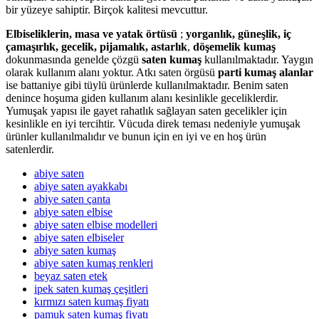
bir yüzeye sahiptir. Birçok kalitesi mevcuttur.
Elbiseliklerin, masa ve yatak örtüsü
;
yorganlık, güneşlik, iç
çamaşırlık, gecelik, pijamalık, astarlık
,
döşemelik kumaş
dokunmasında genelde çözgü
saten kumaş
kullanılmaktadır. Yaygın
olarak kullanım alanı yoktur. Atkı saten örgüsü
parti kumaş alanlar
ise battaniye gibi tüylü ürünlerde kullanılmaktadır. Benim saten
denince hoşuma giden kullanım alanı kesinlikle geceliklerdir.
Yumuşak yapısı ile gayet rahatlık sağlayan saten gecelikler için
kesinlikle en iyi tercihtir. Vücuda direk teması nedeniyle yumuşak
ürünler kullanılmalıdır ve bunun için en iyi ve en hoş ürün
satenlerdir.
abiye saten
abiye saten ayakkabı
abiye saten çanta
abiye saten elbise
abiye saten elbise modelleri
abiye saten elbiseler
abiye saten kumaş
abiye saten kumaş renkleri
beyaz saten etek
ipek saten kumaş çeşitleri
kırmızı saten kumaş fiyatı
pamuk saten kumaş fiyatı