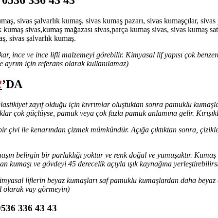
ş, sivas şalvarlık kumaş.
kar, ince ve ince lifli malzemeyi görebilir. Kimyasal lif yapısı çok benzer
 ve ayrım için referans olarak kullanılamaz)
R
’DA
elastikiyet zayıf olduğu için kıvrımlar oluştuktan sonra pamuklu kumaşl
klıklar çok güçlüyse, pamuk veya çok fazla pamuk anlamına gelir. Kırışıkl
ir çivi ile kenarından çizmek mümkündür. Açığa çıktıktan sonra, çizikle
şın belirgin bir parlaklığı yoktur ve renk doğal ve yumuşaktır. Kumaş 
ndan kumaşı ve gövdeyi 45 derecelik açıyla ışık kaynağına yerleştirebilir
 kimyasal liflerin beyaz kumaşları saf pamuklu kumaşlardan daha beyaz ol
el olarak vay görmeyin)
536 336 43 43