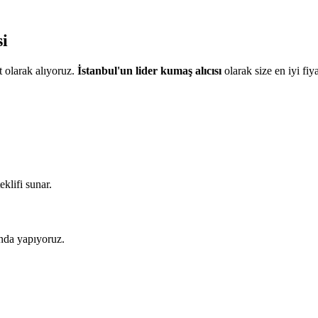
i
 olarak alıyoruz.
İstanbul'un lider kumaş alıcısı
olarak size en iyi fiy
eklifi sunar.
nda yapıyoruz.