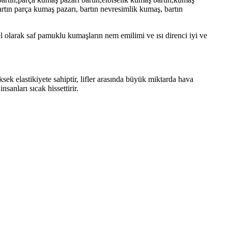
artın parça kumaş pazarı, bartın nevresimlik kumaş, bartın
l olarak saf pamuklu kumaşların nem emilimi ve ısı direnci iyi ve
yüksek elastikiyete sahiptir, lifler arasında büyük miktarda hava
nsanları sıcak hissettirir.