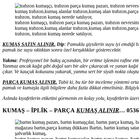
trabzon kumaşçı, trabzon parça kumaş pazarı, trabzon nevresiml
kumaş trabzon,kumaş alanlar trabzon,kumaş alan trabzon,parça
trabzon, trabzon kumaş nerede satılıyor,
KUMAŞ SATIN ALINIR.
Dip
: Pamuklu giysilerin suyu iyi emdiği 
pamuk ise suyu sıktıktan sonra özel kırışıklıklar gösterecektir.
Yakma
: Profesyonel bir bakış açısından, bir eritme işlemini rafine et
Yanmaz ancak kağıt gibi doğal sarı bir alev çıkaracak ve yanan kağıt 
çıkar. Ve kauçuk kokusunu yakarak, yanma sert bir siyah nokta oluştur
PARÇA KUMAŞ ALINIR.
Tabii ki, bu tür bir inceleme yöntemi orta
pamuk ve kumaşla ilgili bilgilere daha fazla dikkat etmelisiniz. Bilgiy
Aslında kıyafetlerin etiketini görmenin en kolay yolu, kıyafetlerin üze
KUMAŞ – İPLİK – PARÇA
KUMAŞ ALINIR
…
0536
bartın kumaş pazarı, bartın kumaşçılar, bartın parça kumaş, bar