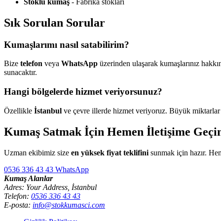
Stoklu kumaş
- Fabrika stokları
Sık Sorulan Sorular
Kumaşlarımı nasıl satabilirim?
Bize
telefon
veya
WhatsApp
üzerinden ulaşarak kumaşlarınız hakkınd
sunacaktır.
Hangi bölgelerde hizmet veriyorsunuz?
Özellikle
İstanbul
ve çevre illerde hizmet veriyoruz. Büyük miktarlar
Kumaş Satmak İçin Hemen İletişime Geçi
Uzman ekibimiz size
en yüksek fiyat teklifini
sunmak için hazır. Hem
0536 336 43 43
WhatsApp
Kumaş Alanlar
Adres: Your Address, İstanbul
Telefon:
0536 336 43 43
E-posta:
info@stokkumasci.com