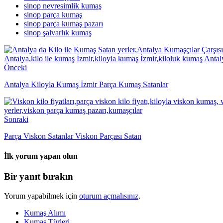
sinop nevresimlik kumaş
sinop parça kumaş
sinop parça kumaş pazarı
sinop şalvarlık kumaş
Önceki
Antalya Kiloyla Kumaş İzmir Parça Kumaş Satanlar
Sonraki
Parça Viskon Satanlar Viskon Parçası Satan
İlk yorum yapan olun
Bir yanıt bırakın
Yorum yapabilmek için
oturum açmalısınız
.
Kumaş Alımı
Kumaş Türleri