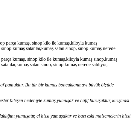
p parça kumaş, sinop kilo ile kumaş,kiloyla kumaş sinop,kumaş
atanlar,kumaş satan sinop, sinop kumaş nerede satılıyor,
saf pamuktur. Bu tür bir kumaş boncuklanmayı büyük ölçüde
ester bileşen nedeniyle kumaş yumuşak ve hafif buruşuktur, kırışması
lığını yumuşatır, el hissi yumuşaktır ve bazı eski malzemelerin hissi