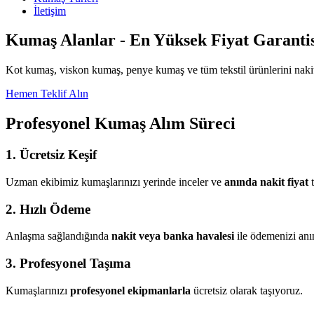
İletişim
Kumaş Alanlar - En Yüksek Fiyat Garantis
Kot kumaş, viskon kumaş, penye kumaş ve tüm tekstil ürünlerini nakit
Hemen Teklif Alın
Profesyonel Kumaş Alım Süreci
1. Ücretsiz Keşif
Uzman ekibimiz kumaşlarınızı yerinde inceler ve
anında nakit fiyat
t
2. Hızlı Ödeme
Anlaşma sağlandığında
nakit veya banka havalesi
ile ödemenizi anı
3. Profesyonel Taşıma
Kumaşlarınızı
profesyonel ekipmanlarla
ücretsiz olarak taşıyoruz.