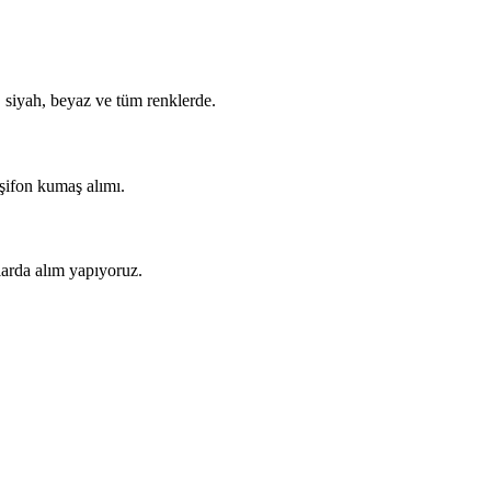
, siyah, beyaz ve tüm renklerde.
 şifon kumaş alımı.
arda alım yapıyoruz.