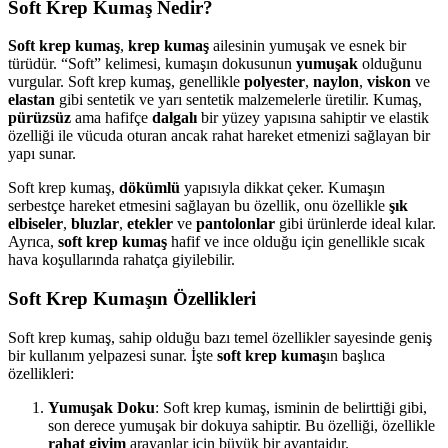
Soft Krep Kumaş Nedir?
Soft krep kumaş
,
krep kumaş
ailesinin yumuşak ve esnek bir
türüdür. “Soft” kelimesi, kumaşın dokusunun
yumuşak
olduğunu
vurgular. Soft krep kumaş, genellikle
polyester
,
naylon
,
viskon
ve
elastan
gibi sentetik ve yarı sentetik malzemelerle üretilir. Kumaş,
pürüzsüz
ama hafifçe
dalgalı
bir yüzey yapısına sahiptir ve elastik
özelliği ile vücuda oturan ancak rahat hareket etmenizi sağlayan bir
yapı sunar.
Soft krep kumaş,
dökümlü
yapısıyla dikkat çeker. Kumaşın
serbestçe hareket etmesini sağlayan bu özellik, onu özellikle
şık
elbiseler
,
bluzlar
,
etekler
ve
pantolonlar
gibi ürünlerde ideal kılar.
Ayrıca,
soft krep kumaş
hafif ve ince olduğu için genellikle sıcak
hava koşullarında rahatça giyilebilir.
Soft Krep Kumaşın Özellikleri
Soft krep kumaş, sahip olduğu bazı temel özellikler sayesinde geniş
bir kullanım yelpazesi sunar. İşte
soft krep kumaş
ın başlıca
özellikleri:
Yumuşak Doku
: Soft krep kumaş, isminin de belirttiği gibi,
son derece yumuşak bir dokuya sahiptir. Bu özelliği, özellikle
rahat giyim
arayanlar için büyük bir avantajdır.