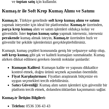
ve
toptan satış
için kullanılır.
Kumaş.tr ile Soft Krep Kumaş Alımı ve Satımı
Kumaş.tr
, Türkiye genelinde
soft krep kumaş alımı ve satımı
yapmak isteyenler için ideal bir platformdur.
Kumaş.tr
üzerinden,
parça krep kumaş
alım ve satım işlemleri oldukça kolay ve
güvenlidir. İster
toptan kumaş satışı
yapmak isterseniz, isterseniz
perakende
kumaş almak isteyin,
Kumaş.tr
üzerinden hızlı ve
güvenilir bir şekilde işlemlerinizi gerçekleştirebilirsiniz.
Kumaştr, kumaş çeşitleri konusunda geniş bir yelpazeye sahip olup,
soft krep kumaş
gibi şık ve kaliteli kumaşları sunmaktadır. Kumaş
alırken dikkat edilmesi gereken önemli noktalar şunlardır:
Kumaşın Kalitesi
: Kumaşın kalite ve yapısını dikkatlice
kontrol etmek, doğru ürünü seçmek açısından önemlidir.
Fiyat Karşılaştırması
: Fiyatları araştırarak bütçenize en
uygun seçenekleri tercih edebilirsiniz.
Satıcı Güvenliği
: Kumaş alım satım işlemleri için güvenilir bir
platform tercih etmek, dolandırıcılıklardan kaçınmanızı sağlar.
Kumaş.tr İletişim Bilgileri:
Telefon:
0536 336 43 43