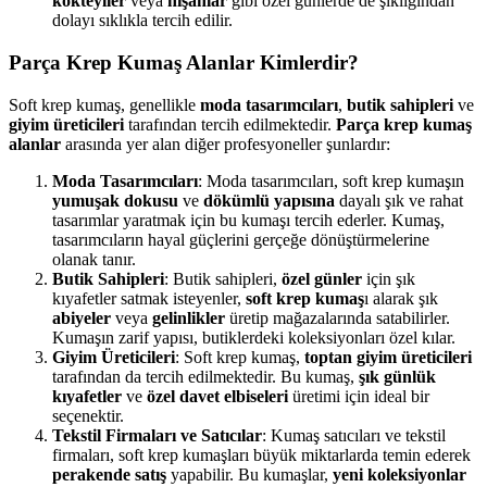
kokteyller
veya
nişanlar
gibi özel günlerde de şıklığından
dolayı sıklıkla tercih edilir.
Parça Krep Kumaş Alanlar Kimlerdir?
Soft krep kumaş, genellikle
moda tasarımcıları
,
butik sahipleri
ve
giyim üreticileri
tarafından tercih edilmektedir.
Parça krep kumaş
alanlar
arasında yer alan diğer profesyoneller şunlardır:
Moda Tasarımcıları
: Moda tasarımcıları, soft krep kumaşın
yumuşak dokusu
ve
dökümlü yapısına
dayalı şık ve rahat
tasarımlar yaratmak için bu kumaşı tercih ederler. Kumaş,
tasarımcıların hayal güçlerini gerçeğe dönüştürmelerine
olanak tanır.
Butik Sahipleri
: Butik sahipleri,
özel günler
için şık
kıyafetler satmak isteyenler,
soft krep kumaş
ı alarak şık
abiyeler
veya
gelinlikler
üretip mağazalarında satabilirler.
Kumaşın zarif yapısı, butiklerdeki koleksiyonları özel kılar.
Giyim Üreticileri
: Soft krep kumaş,
toptan giyim üreticileri
tarafından da tercih edilmektedir. Bu kumaş,
şık günlük
kıyafetler
ve
özel davet elbiseleri
üretimi için ideal bir
seçenektir.
Tekstil Firmaları ve Satıcılar
: Kumaş satıcıları ve tekstil
firmaları, soft krep kumaşları büyük miktarlarda temin ederek
perakende satış
yapabilir. Bu kumaşlar,
yeni koleksiyonlar