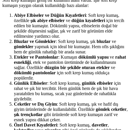
Soft krep kumaşın geniş bir kullanım alanı vardır. İşte soft krep
kumaşın yaygın olarak kullanıldığı bazı alanlar:
Abiye Elbiseler ve Düğün Kıyafetleri
: Soft krep kumaş,
özellikle
şık abiye elbiseler
ve
düğün kıyafetleri
için tercih
edilen bir kumaştır. Dökümlü yapısı, elbiselerin doğal bir
şekilde düşmesini sağlar, şık ve zarif bir görünüm elde
edilmesine yardımcı olur.
Bluzlar ve Gömlekler
: Soft krep kumaş, şık
bluzlar
ve
gömlekler
yapmak için ideal bir kumaştır. Hem ofis şıklığını
hem de günlük rahatlığı bir arada sunar.
Etekler ve Pantolonlar
: Kumaşın
dökümlü yapısı
ve
rahat
esnekliği
, etek ve pantolon üretiminde de kullanılmasını
sağlar. Özellikle
düzgün bir şekilde oturan etekler
ve
dökümlü pantolonlar
için soft krep kumaş oldukça
popülerdir.
Günlük Elbiseler
: Soft krep kumaş,
günlük elbiseler
için
rahat ve şık bir tercihtir. Hem günlük hem de şık bir hava
yaratabilen bu kumaş, sıcak yaz günlerinde de rahatlıkla
giyilebilir.
Ceketler ve Dış Giyim
: Soft krep kumaş, şık ve hafif dış
giyim ürünlerinde de kullanılabilir. Özellikle
gömlek ceketler
,
şık trençkotlar
gibi ürünlerde soft krep kumaşın zarif ve
esnek yapısı dikkat çeker.
Özel Davet Kıyafetleri
: Soft krep kumaş,
davetler
,