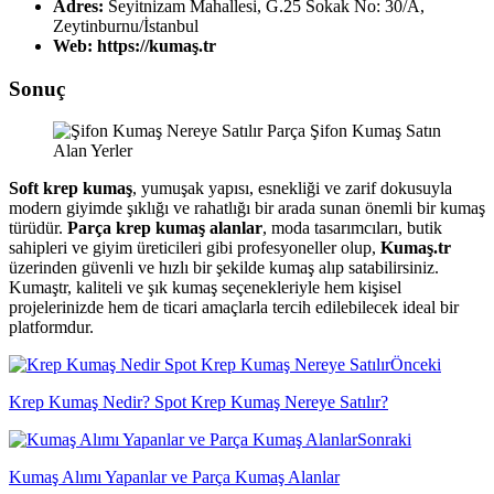
Adres:
Seyitnizam Mahallesi, G.25 Sokak No: 30/A,
Zeytinburnu/İstanbul
Web:
https://kumaş.tr
Sonuç
Soft krep kumaş
, yumuşak yapısı, esnekliği ve zarif dokusuyla
modern giyimde şıklığı ve rahatlığı bir arada sunan önemli bir kumaş
türüdür.
Parça krep kumaş alanlar
, moda tasarımcıları, butik
sahipleri ve giyim üreticileri gibi profesyoneller olup,
Kumaş.tr
üzerinden güvenli ve hızlı bir şekilde kumaş alıp satabilirsiniz.
Kumaştr, kaliteli ve şık kumaş seçenekleriyle hem kişisel
projelerinizde hem de ticari amaçlarla tercih edilebilecek ideal bir
platformdur.
Önceki
Krep Kumaş Nedir? Spot Krep Kumaş Nereye Satılır?
Sonraki
Kumaş Alımı Yapanlar ve Parça Kumaş Alanlar