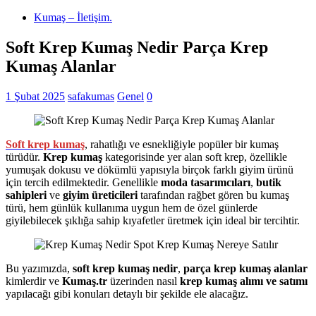
Kumaş – İletişim.
Soft Krep Kumaş Nedir Parça Krep
Kumaş Alanlar
1 Şubat 2025
safakumas
Genel
0
Soft krep kumaş
, rahatlığı ve esnekliğiyle popüler bir kumaş
türüdür.
Krep kumaş
kategorisinde yer alan soft krep, özellikle
yumuşak dokusu ve dökümlü yapısıyla birçok farklı giyim ürünü
için tercih edilmektedir. Genellikle
moda tasarımcıları
,
butik
sahipleri
ve
giyim üreticileri
tarafından rağbet gören bu kumaş
türü, hem günlük kullanıma uygun hem de özel günlerde
giyilebilecek şıklığa sahip kıyafetler üretmek için ideal bir tercihtir.
Bu yazımızda,
soft krep kumaş nedir
,
parça krep kumaş alanlar
kimlerdir ve
Kumaş.tr
üzerinden nasıl
krep kumaş alımı ve satımı
yapılacağı gibi konuları detaylı bir şekilde ele alacağız.