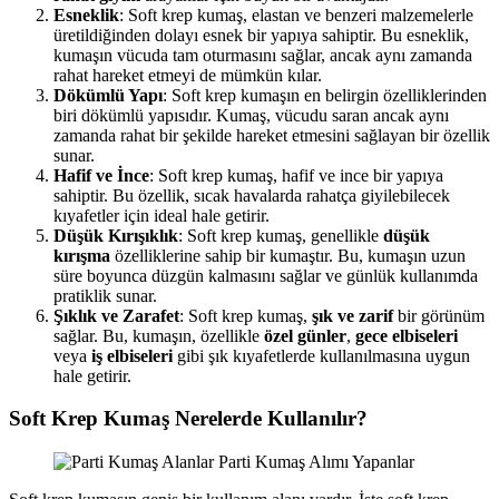
Esneklik
: Soft krep kumaş, elastan ve benzeri malzemelerle
üretildiğinden dolayı esnek bir yapıya sahiptir. Bu esneklik,
kumaşın vücuda tam oturmasını sağlar, ancak aynı zamanda
rahat hareket etmeyi de mümkün kılar.
Dökümlü Yapı
: Soft krep kumaşın en belirgin özelliklerinden
biri dökümlü yapısıdır. Kumaş, vücudu saran ancak aynı
zamanda rahat bir şekilde hareket etmesini sağlayan bir özellik
sunar.
Hafif ve İnce
: Soft krep kumaş, hafif ve ince bir yapıya
sahiptir. Bu özellik, sıcak havalarda rahatça giyilebilecek
kıyafetler için ideal hale getirir.
Düşük Kırışıklık
: Soft krep kumaş, genellikle
düşük
kırışma
özelliklerine sahip bir kumaştır. Bu, kumaşın uzun
süre boyunca düzgün kalmasını sağlar ve günlük kullanımda
pratiklik sunar.
Şıklık ve Zarafet
: Soft krep kumaş,
şık ve zarif
bir görünüm
sağlar. Bu, kumaşın, özellikle
özel günler
,
gece elbiseleri
veya
iş elbiseleri
gibi şık kıyafetlerde kullanılmasına uygun
hale getirir.
Soft Krep Kumaş Nerelerde Kullanılır?