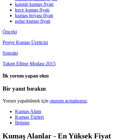
kaşmir kumaş fiyatı
keçe kumaş fiyatı
kumaş boyası fiyatı
polar kumaş fiyatı
Önceki
Penye Kumaş Üreticisi
Sonraki
Takım Elbise Modası 2015
İlk yorum yapan olun
Bir yanıt bırakın
Yorum yapabilmek için
oturum açmalısınız
.
Kumaş Alımı
Kumaş Türleri
İletişim
Kumaş Alanlar - En Yüksek Fiyat