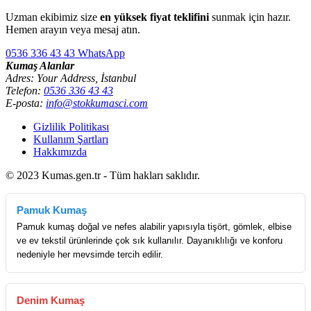
Uzman ekibimiz size
en yüksek fiyat teklifini
sunmak için hazır.
Hemen arayın veya mesaj atın.
0536 336 43 43
WhatsApp
Kumaş Alanlar
Adres: Your Address, İstanbul
Telefon:
0536 336 43 43
E-posta:
info@stokkumasci.com
Gizlilik Politikası
Kullanım Şartları
Hakkımızda
© 2023 Kumas.gen.tr - Tüm hakları saklıdır.
Pamuk Kumaş
Pamuk kumaş doğal ve nefes alabilir yapısıyla tişört, gömlek, elbise
ve ev tekstil ürünlerinde çok sık kullanılır. Dayanıklılığı ve konforu
nedeniyle her mevsimde tercih edilir.
Denim Kumaş