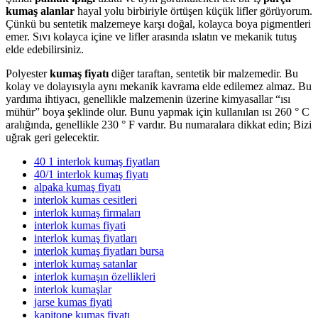
kumaş alanlar
hayal yolu birbiriyle örtüşen küçük lifler görüyorum.
Çünkü bu sentetik malzemeye karşı doğal, kolayca boya pigmentleri
emer. Sıvı kolayca içine ve lifler arasında ıslatın ve mekanik tutuş
elde edebilirsiniz.
Polyester
kumaş fiyatı
diğer taraftan, sentetik bir malzemedir. Bu
kolay ve dolayısıyla aynı mekanik kavrama elde edilemez almaz. Bu
yardıma ihtiyacı, genellikle malzemenin üzerine kimyasallar “ısı
mühür” boya şeklinde olur. Bunu yapmak için kullanılan ısı 260 ° C
aralığında, genellikle 230 ° F vardır. Bu numaralara dikkat edin; Bizi
uğrak geri gelecektir.
40 1 interlok kumaş fiyatları
40/1 interlok kumaş fiyatı
alpaka kumaş fiyatı
interlok kumas cesitleri
interlok kumaş firmaları
interlok kumas fiyati
interlok kumaş fiyatları
interlok kumaş fiyatları bursa
interlok kumaş satanlar
interlok kumaşın özellikleri
interlok kumaşlar
jarse kumas fiyati
kapitone kumaş fiyatı