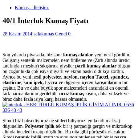
Kumaş – İletişim.
40/1 İnterlok Kumaş Fiyatı
28 Kasım 2014
safakumas
Genel
0
Son yıllarda piyasada, biz spor
kumaş alanlar
yeni nesil gördüm.
Gelişmiş sentetik malzemeler, nem fitilleme ve (Zırh altında üretici
tarafından meşhur) sıkıştırma giysiler
parti kumaş alanlar
oluşan
bu çoğunlukla çok ısıya duyarlı ve ekran baskı oldukça zordur.
Ayrıca bu yeni nesil
polyester, naylon, naylon Tactel, spandex,
elasticine
,
suni ipek, Lycra
ve diğerleri içeren karışımlarının bir
çeşittir. Bu ve daha büyük spor malzemeleri arasındaki en önemli
fark harmanlarının gerilebilir
ucuz kumaş
kısmı, daha yüksek ve
biraz daha fazla ısıya karşı hassas olmasıdır.
Şimdi biz bahsediyoruz ne stilleri biliyoruz, en kendi makyaj
düşünelim.
Polyester iplik
tek bir iş parçacığı gergin ve mikroskop
altında inceledi uzatıp düşünün. Bu olta gibi pürüzsüz olacaktır.
Şimdi
pamuk ipliği
uzattı ve aynı görüntülenen tek bir iş
parça