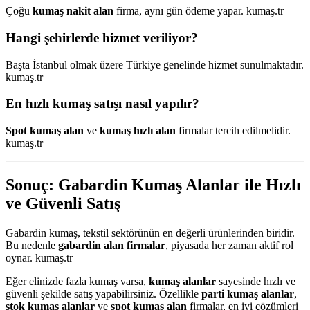
Çoğu
kumaş nakit alan
firma, aynı gün ödeme yapar. kumaş.tr
Hangi şehirlerde hizmet veriliyor?
Başta İstanbul olmak üzere Türkiye genelinde hizmet sunulmaktadır.
kumaş.tr
En hızlı kumaş satışı nasıl yapılır?
Spot kumaş alan
ve
kumaş hızlı alan
firmalar tercih edilmelidir.
kumaş.tr
Sonuç: Gabardin Kumaş Alanlar ile Hızlı
ve Güvenli Satış
Gabardin kumaş, tekstil sektörünün en değerli ürünlerinden biridir.
Bu nedenle
gabardin alan firmalar
, piyasada her zaman aktif rol
oynar. kumaş.tr
Eğer elinizde fazla kumaş varsa,
kumaş alanlar
sayesinde hızlı ve
güvenli şekilde satış yapabilirsiniz. Özellikle
parti kumaş alanlar
,
stok kumaş alanlar
ve
spot kumaş alan
firmalar, en iyi çözümleri