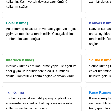
kullanılır. Kalın ve tok dokusu uzun ömürlü
zarif bir duruş 
kullanım sağlar.
Polar Kumaş
Kanvas Kum
Polar kumaş sıcak tutan ve hafif yapısıyla kışlık
Kanvas kumaş k
giyim ve montlarda tercih edilir. Yumuşak dokusu
çanta, ayakkab
konforlu kullanım sağlar.
tercih edilir. 
sağlar.
Interlock Kumaş
Scuba Kuma
Interlock kumaş çift katlı örme yapısı ile tişört ve
Scuba kumaş to
spor giyim ürünlerinde tercih edilir. Yumuşak
ceket üretiminde
dokusu konforlu kullanım sağlar ve dayanıklıdır.
ürünlere şekil 
Tül Kumaş
Kaşe Kumaş
Tül kumaş şeffaf ve hafif yapısıyla gelinlik ve
Kaşe kumaş kab
abiyelerde tercih edilir. Hafifliği sayesinde rahat
ve dayanıklı b
kullanım sağlar ve zarif durur.
tok yapısı ile k