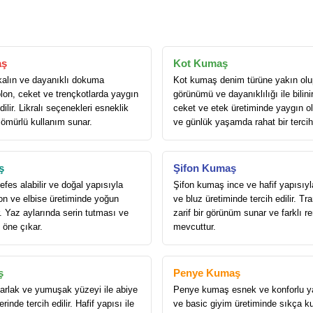
aş
Kot Kumaş
alın ve dayanıklı dokuma
Kot kumaş denim türüne yakın olu
lon, ceket ve trençkotlarda yaygın
görünümü ve dayanıklılığı ile bilini
dilir. Likralı seçenekleri esneklik
ceket ve etek üretiminde yaygın ola
 ömürlü kullanım sunar.
ve günlük yaşamda rahat bir tercih
ş
Şifon Kumaş
es alabilir ve doğal yapısıyla
Şifon kumaş ince ve hafif yapısıyl
on ve elbise üretiminde yoğun
ve bluz üretiminde tercih edilir. T
ır. Yaz aylarında serin tutması ve
zarif bir görünüm sunar ve farklı r
e öne çıkar.
mevcuttur.
ş
Penye Kumaş
rlak ve yumuşak yüzeyi ile abiye
Penye kumaş esnek ve konforlu yap
rinde tercih edilir. Hafif yapısı ile
ve basic giyim üretiminde sıkça ku