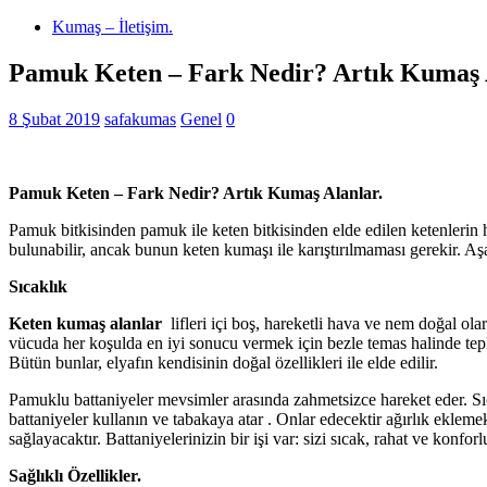
Kumaş – İletişim.
Pamuk Keten – Fark Nedir? Artık Kumaş 
8 Şubat 2019
safakumas
Genel
0
Pamuk Keten – Fark Nedir? Artık Kumaş Alanlar.
Pamuk bitkisinden pamuk ile keten bitkisinden elde edilen ketenlerin her 
bulunabilir, ancak bunun keten kumaşı ile karıştırılmaması gerekir. A
Sıcaklık
Keten kumaş alanlar
lifleri içi boş, hareketli hava ve nem doğal ol
vücuda her koşulda en iyi sonucu vermek için bezle temas halinde tepk
Bütün bunlar, elyafın kendisinin doğal özellikleri ile elde edilir.
Pamuklu battaniyeler mevsimler arasında zahmetsizce hareket eder. Sıc
battaniyeler kullanın ve tabakaya atar . Onlar edecektir ağırlık eklem
sağlayacaktır. Battaniyelerinizin bir işi var: sizi sıcak, rahat ve konforlu
Sağlıklı Özellikler.