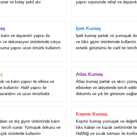
sunar ve kolay şekil alır.
yapısı sayesinde rahat ve dayanıkl
aş
İpek Kumaş
alın ve dayanıklı yapısı ile
İpek kumaş parlak ve yumuşak dok
ı ve dekorasyon ürünlerinde sıkça
ve lüks giyim ürünlerinde kullanılır.
Dokuma yapısı uzun ömürlü kullanım
estetik görünümü ile zarif bir terci
ş
Atlas Kumaş
k ve kalın yapısı ile elbise ve
Atlas kumaş parlak ve akıcı yüzey
 kullanılır. Hafif yapısı ile
elbiseleri ve abiyelerde tercih edilir
kazandırır ve uzun ömürlüdür.
dökümlü ve şık bir görünüm sağlar
Kaşmir Kumaş
an ve dış giyim üretiminde kalın
Kaşmir kumaş yumuşak ve değerli
ir tercih sunar. Yumuşak dokusu ve
lüks kaban ve kazak üretiminde terc
ışlık ürünlerde kullanılır.
Hafifliği ve sıcak tutması ile konfo