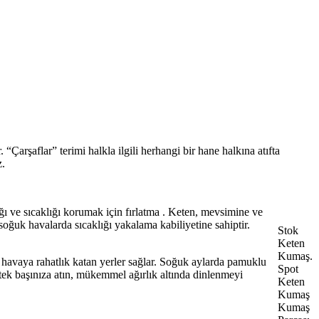
 “Çarşaflar” terimi halkla ilgili herhangi bir hane halkına atıfta
z.
ğı ve sıcaklığı korumak için fırlatma . Keten, mevsimine ve
soğuk havalarda sıcaklığı yakalama kabiliyetine sahiptir.
Stok
Keten
Kumaş.
, havaya rahatlık katan yerler sağlar. Soğuk aylarda pamuklu
Spot
 tek başınıza atın, mükemmel ağırlık altında dinlenmeyi
Keten
Kumaş
Kumaş