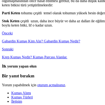
olgunlaşmasından önce hasat edilmesi gerekir, bu da daha düşük kaliteli 
keten bitkisi türü yetiştirilmektedir:
Parti Keten
tohumu çeşitli temel olarak tohumun yüksek besin değerine 
Stok Keten
çeşitli uzun, daha ince büyür ve daha az dalları ile eğilim
boylu keten bitki, lif o kadar uzun.
Önceki
Gabardin Kumaş Kim Alır? Gabardin Kumaş Nedir?
Sonraki
Krep Kumaş Nedir? Kumaş Parçası Alanlar.
İlk yorum yapan olun
Bir yanıt bırakın
Yorum yapabilmek için
oturum açmalısınız
.
Kumaş Alımı
Kumaş Türleri
İletişim