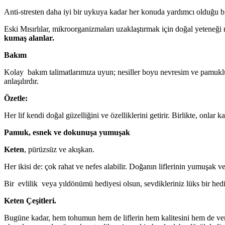
Anti-stresten daha iyi bir uykuya kadar her konuda yardımcı olduğu biline
Eski Mısırlılar, mikroorganizmaları uzaklaştırmak için doğal yeteneği ne
kumaş alanlar.
Bakım
Kolay bakım talimatlarımıza uyun; nesiller boyu nevresim ve pamuklu ör
anlaşılırdır.
Özetle:
Her lif kendi doğal güzelliğini ve özelliklerini getirir. Birlikte, onla
Pamuk, esnek ve dokunuşa yumuşak
Keten
, pürüzsüz ve akışkan.
Her ikisi de: çok rahat ve nefes alabilir. Doğanın liflerinin yumuşak ve
Bir evlilik veya yıldönümü hediyesi olsun, sevdikleriniz lüks bir hedi
Keten Çeşitleri.
Bugüne kadar, hem tohumun hem de liflerin hem kalitesini hem de verim