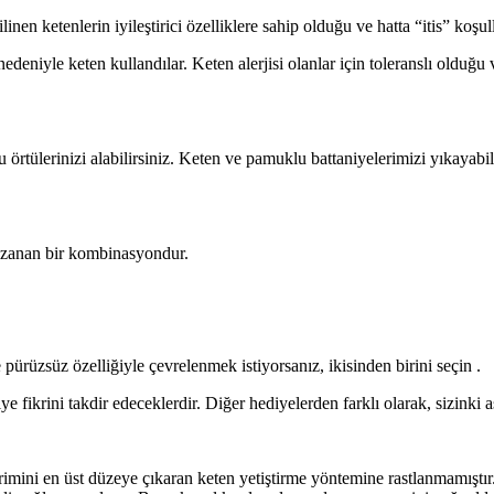
n ketenlerin iyileştirici özelliklere sahip olduğu ve hatta “itis” koşulla
deniyle keten kullandılar. Keten alerjisi olanlar için toleranslı olduğu ve
tülerinizi alabilirsiniz. Keten ve pamuklu battaniyelerimizi yıkayabild
r kazanan bir kombinasyondur.
 pürüzsüz özelliğiyle çevrelenmek istiyorsanız, ikisinden birini seçin .
ye fikrini takdir edeceklerdir. Diğer hediyelerden farklı olarak, sizink
ini en üst düzeye çıkaran keten yetiştirme yöntemine rastlanmamıştır. 