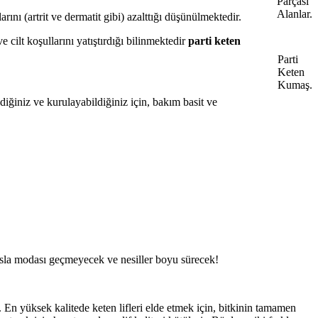
Parçası
Alanlar.
rını (artrit ve dermatit gibi) azalttığı düşünülmektedir.
 cilt koşullarını yatıştırdığı bilinmektedir
parti keten
Parti
Keten
Kumaş.
iğiniz ve kurulayabildiğiniz için, bakım basit ve
i asla modası geçmeyecek ve nesiller boyu sürecek!
En yüksek kalitede keten lifleri elde etmek için, bitkinin tamamen