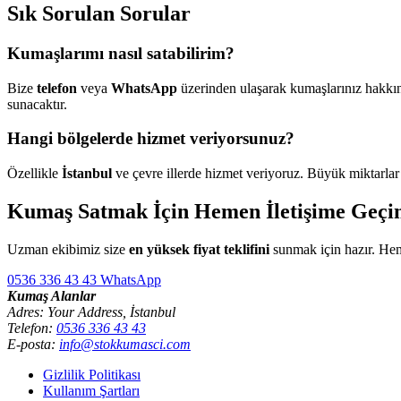
Sık Sorulan Sorular
Kumaşlarımı nasıl satabilirim?
Bize
telefon
veya
WhatsApp
üzerinden ulaşarak kumaşlarınız hakkınd
sunacaktır.
Hangi bölgelerde hizmet veriyorsunuz?
Özellikle
İstanbul
ve çevre illerde hizmet veriyoruz. Büyük miktarlar
Kumaş Satmak İçin Hemen İletişime Geçi
Uzman ekibimiz size
en yüksek fiyat teklifini
sunmak için hazır. Hem
0536 336 43 43
WhatsApp
Kumaş Alanlar
Adres: Your Address, İstanbul
Telefon:
0536 336 43 43
E-posta:
info@stokkumasci.com
Gizlilik Politikası
Kullanım Şartları