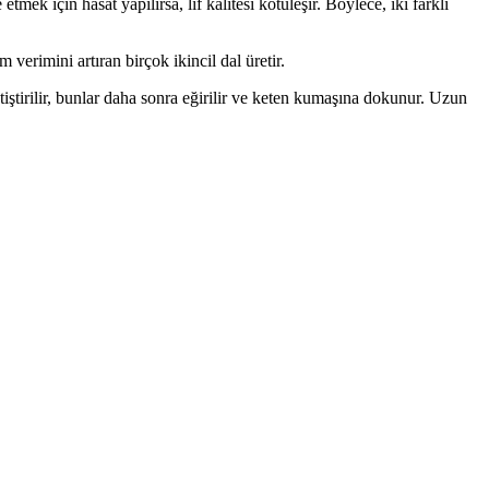
ek için hasat yapılırsa, lif kalitesi kötüleşir. Böylece, iki farklı
verimini artıran birçok ikincil dal üretir.
tiştirilir, bunlar daha sonra eğirilir ve keten kumaşına dokunur. Uzun