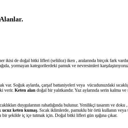
Alanlar.
ikisi de doğal bitki lifleri (selüloz) iken , aralarında birçok fark vardır.
şağıda, yormayan kategorilerdeki pamuk ve nevresimleri karşılaştırıyoru
arak var. Soğuk aylarda, çarşaf battaniyeleri veya vücudunuzdaki sıcaklı
i verir.
Keten alan
doğal bir yalıtkandır. Yaz aylarında serin kalma ve 
aklıkları duygularının rahatlığında bulunur. Yenilikçi tasarım ve doku 
ek
ucuz keten kumaş
. Sıcak iklimlerde, pamuklu bir örtü kullanın veya
 bir şekilde iç içe tutmak için. Doğal bitki lifleri gün ışığına çıkar.