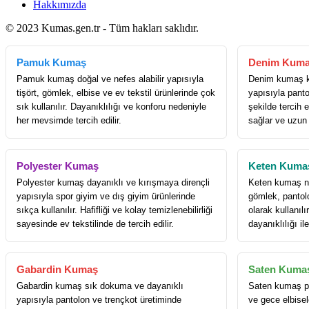
Hakkımızda
© 2023 Kumas.gen.tr - Tüm hakları saklıdır.
Pamuk Kumaş
Denim Kum
Pamuk kumaş doğal ve nefes alabilir yapısıyla
Denim kumaş k
tişört, gömlek, elbise ve ev tekstil ürünlerinde çok
yapısıyla panto
sık kullanılır. Dayanıklılığı ve konforu nedeniyle
şekilde tercih e
her mevsimde tercih edilir.
sağlar ve uzun
Polyester Kumaş
Keten Kuma
Polyester kumaş dayanıklı ve kırışmaya dirençli
Keten kumaş nef
yapısıyla spor giyim ve dış giyim ürünlerinde
gömlek, pantol
sıkça kullanılır. Hafifliği ve kolay temizlenebilirliği
olarak kullanıl
sayesinde ev tekstilinde de tercih edilir.
dayanıklılığı il
Gabardin Kumaş
Saten Kuma
Gabardin kumaş sık dokuma ve dayanıklı
Saten kumaş pa
yapısıyla pantolon ve trençkot üretiminde
ve gece elbisele