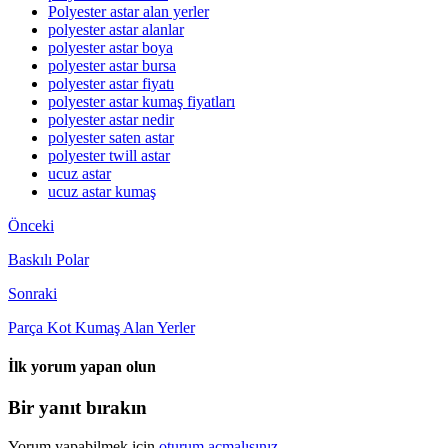
Polyester astar alan yerler
polyester astar alanlar
polyester astar boya
polyester astar bursa
polyester astar fiyatı
polyester astar kumaş fiyatları
polyester astar nedir
polyester saten astar
polyester twill astar
ucuz astar
ucuz astar kumaş
Önceki
Baskılı Polar
Sonraki
Parça Kot Kumaş Alan Yerler
İlk yorum yapan olun
Bir yanıt bırakın
Yorum yapabilmek için
oturum açmalısınız
.