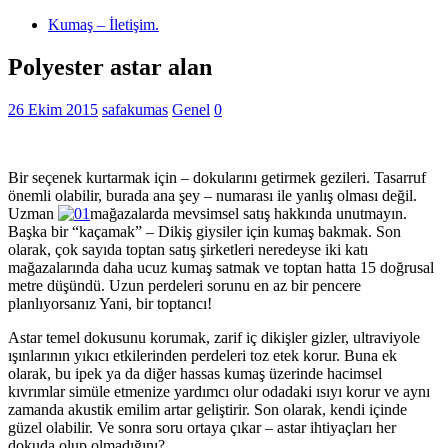
Kumaş – İletişim.
Polyester astar alan
26 Ekim 2015
safakumas
Genel
0
Bir seçenek kurtarmak için – dokularını getirmek gezileri. Tasarruf
önemli olabilir, burada ana şey – numarası ile yanlış olması değil.
Uzman
mağazalarda mevsimsel satış hakkında unutmayın.
Başka bir “kaçamak” – Dikiş giysiler için kumaş bakmak. Son
olarak, çok sayıda toptan satış şirketleri neredeyse iki katı
mağazalarında daha ucuz kumaş satmak ve toptan hatta 15 doğrusal
metre düşündü. Uzun perdeleri sorunu en az bir pencere
planlıyorsanız Yani, bir toptancı!
Astar temel dokusunu korumak, zarif iç dikişler gizler, ultraviyole
ışınlarının yıkıcı etkilerinden perdeleri toz etek korur. Buna ek
olarak, bu ipek ya da diğer hassas kumaş üzerinde hacimsel
kıvrımlar simüle etmenize yardımcı olur odadaki ısıyı korur ve aynı
zamanda akustik emilim artar geliştirir. Son olarak, kendi içinde
güzel olabilir. Ve sonra soru ortaya çıkar – astar ihtiyaçları her
dokuda olup olmadığını?