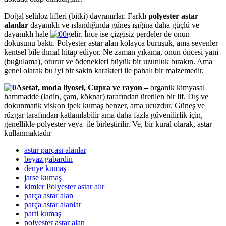
Doğal selüloz lifleri (bitki) davranırlar. Farklı
polyester astar
alanlar
dayanıklı ve ıslandığında güneş ışığına daha güçlü ve
dayanıklı hale
gelir. İnce ise çizgisiz perdeler de onun
dokusunu baktı. Polyester astar alan kolayca buruşuk, ama sevenler
kentsel bile ihmal hitap ediyor. Ne zaman yıkama, onun öncesi yani
(buğulama), oturur ve ödenekleri büyük bir uzunluk bırakın. Ama
genel olarak bu iyi bir sakin karakteri ile pahalı bir malzemedir.
Asetat, moda liyosel, Cupra ve rayon –
organik kimyasal
hammadde (ladin, çam, köknar) tarafından üretilen bir lif. Dış ve
dokunmatik viskon ipek kumaş benzer, ama ucuzdur. Güneş ve
rüzgar tarafından katlanılabilir ama daha fazla güvenilirlik için,
genellikle polyester veya ile birleştirilir. Ve, bir kural olarak, astar
kullanmaktadır
astar parçası alanlar
beyaz gabardin
denye kumaş
jarse kumaş
kimler Polyester astar alır
parça astar alan
parça astar alanlar
parti kumaş
polyester astar alan