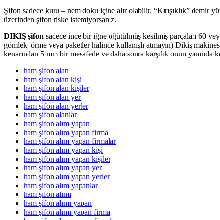
Şifon sadece kuru – nem doku içine alır olabilir. “Kırışıklık” demir
üzerinden şifon riske istemiyorsanız.
DIKIŞ şifon
sadece ince bir iğne öğütülmüş kesilmiş parçaları 60 ve
gömlek, örme veya paketler halinde kullanışlı atmayın) Dikiş makinesin
kenarından 5 mm bir mesafede ve daha sonra karşılık onun yanında kesil
ham şifon alan
ham şifon alan kişi
ham şifon alan kişiler
ham şifon alan yer
ham şifon alan yerler
ham şifon alanlar
ham şifon alım yapan
ham şifon alım yapan firma
ham şifon alım yapan firmalar
ham şifon alım yapan kişi
ham şifon alım yapan kişiler
ham şifon alım yapan yer
ham şifon alım yapan yerler
ham şifon alım yapanlar
ham şifon alımı
ham şifon alımı yapan
ham şifon alımı yapan firma