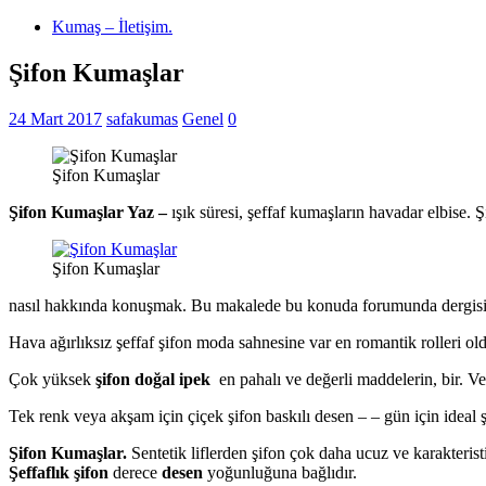
Kumaş – İletişim.
Şifon Kumaşlar
24 Mart 2017
safakumas
Genel
0
Şifon Kumaşlar
Şifon Kumaşlar Yaz –
ışık süresi, şeffaf kumaşların havadar elbise.
Şifon Kumaşlar
nasıl hakkında konuşmak. Bu makalede bu konuda forumunda dergisi v
Hava ağırlıksız şeffaf şifon moda sahnesine var en romantik rolleri o
Çok yüksek
şifon doğal ipek
en pahalı ve değerli maddelerin, bir. Ve 
Tek renk veya akşam için çiçek şifon baskılı desen – – gün için ideal 
Şifon Kumaşlar.
Sentetik liflerden şifon çok daha ucuz ve karakteri
Şeffaflık şifon
derece
desen
yoğunluğuna bağlıdır.