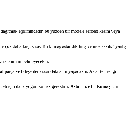
de dağıtmak eğilimindedir, bu yüzden bir modele serbest kesim veya
mede çok daha küçük ise. Bu kumaş astar dikilmiş ve ince askılı, “yanlış
izlenimini belirleyecektir.
af parça ve bileşenler arasındaki sınır yapacaktır. Astar ten rengi
ilueti için daha yoğun kumaş gerektirir.
Astar
ince bir
kumaş
için