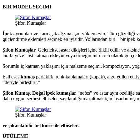
BIR MODEL SEÇIMI
Şifon Kumaşlar
İpek
ayrıntıları ve karmaşık ağzına aşırı yüklemeyin. Tüm güzelliği ve
güçlendirme eklemleri seçmek en iyisidir. Yollarından biri – bir ipek k
Şifon Kumaşlar.
Geleneksel astar dikişleri içine dikili edilir ve aks
tarafa yüze” üst katman ekleyin veya örneğin bir ücreti olarak gerçekle
Sorumlu iç katman yaklaşımı için malzeme seçimi, kompozisyon, yoğunl
Esli esas
kumaş
parlaklık, renk kaplamaları (kapak), arzu edilen etkiy
“deriyle birleştirir.”
Şifon Kumaş. Doğal ipek kumaşlar
“nefes” ve astar aynı özelliğe sa
daha uygun serbest elbiseler, saydamlığını azaltmak için tasarlanmışt
Şifon Kumaşlar
ve çıkarılabilir bel korse ile elbiseler.
ÜTÜLEME