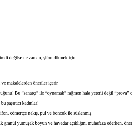
 Şimdi değilse ne zaman, şifon dikmek için
e makalelerden öneriler içerir.
lduğunu! Bu “sanatçı” ile “oynamak” rağmen hala yeterli değil “prova” 
bu şaşırtıcı kadınlar!
şifon, cömertçe nakış, pul ve boncuk ile süslenmiş.
stik granül yumuşak boyun ve havadar açıklığını muhafaza ederken, öneml