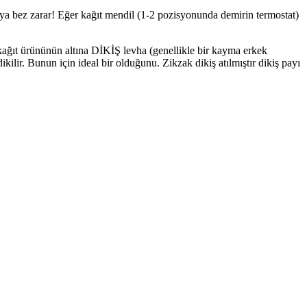
eya bez zarar! Eğer kağıt mendil (1-2 pozisyonunda demirin termostat)
kağıt ürününün altına DİKİŞ levha (genellikle bir kayma erkek
lir. Bunun için ideal bir olduğunu. Zikzak dikiş atılmıştır dikiş payı