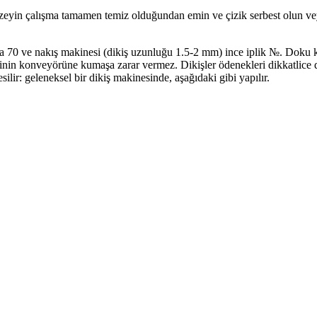
 yüzeyin çalışma tamamen temiz olduğundan emin ve çizik serbest olun v
ya 70 ve nakış makinesi (dikiş uzunluğu 1.5-2 mm) ince iplik №. Doku 
in konveyörüne kumaşa zarar vermez. Dikişler ödenekleri dikkatlice diki
ir: geleneksel bir dikiş makinesinde, aşağıdaki gibi yapılır.