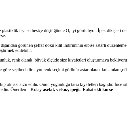
 plastiklik ifşa serbestçe düştüğünde O, iyi görünüyor. İpek dikişleri 
ese.
ine dışarıdan görünen şeffaf doku kılıf indiriminin elbise astarlı düzenle
ştirmek edilebilir.
uk, renk olarak, büyük ölçüde size kıyafetleri oluşturmaya bekliyoruz 
e göre seçilmelidir: aynı renk seçimi görünür astar olarak kullanılan şeff
hip olması arzu edilir. Onun yoğunluğu tarzı kıyafetleri bağlıdır. İnce s
ır edin. Önerilen – Kolay
asetat, viskoz, ipeği.
Rahat
ekli korse